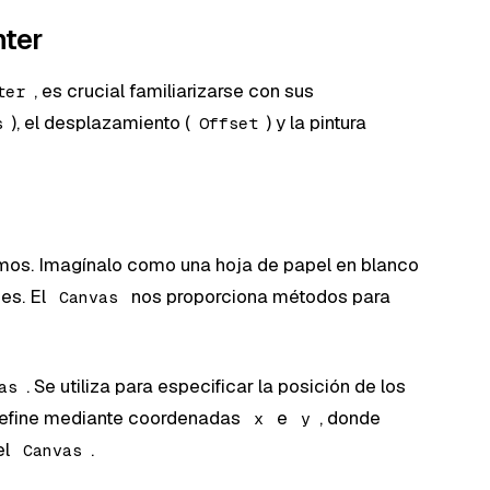
ter
, es crucial familiarizarse con sus
ter
), el desplazamiento (
) y la pintura
s
Offset
jamos. Imagínalo como una hoja de papel en blanco
es. El
nos proporciona métodos para
Canvas
. Se utiliza para especificar la posición de los
as
efine mediante coordenadas
e
, donde
x
y
el
.
Canvas