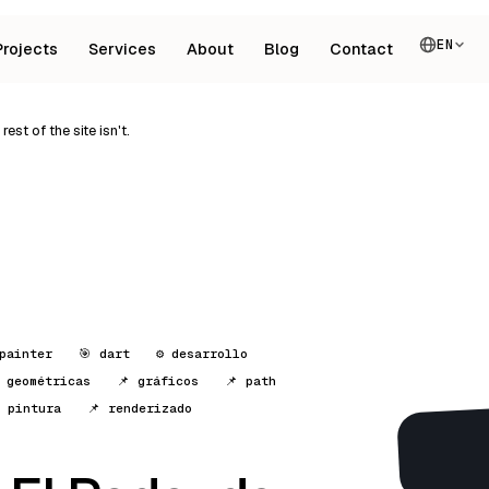
EN
Projects
Services
About
Blog
Contact
est of the site isn't.
painter
🎯 dart
⚙️ desarrollo
s geométricas
📌 gráficos
📌 path
 pintura
📌 renderizado