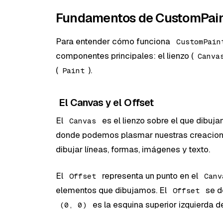
Fundamentos de CustomPain
Para entender cómo funciona
CustomPain
componentes principales: el lienzo (
Canva
(
).
Paint
El Canvas y el Offset
El
es el lienzo sobre el que dibu
Canvas
donde podemos plasmar nuestras creacion
dibujar líneas, formas, imágenes y texto.
El
representa un punto en el
Offset
Canv
elementos que dibujamos. El
se d
Offset
es la esquina superior izquierda d
(0, 0)