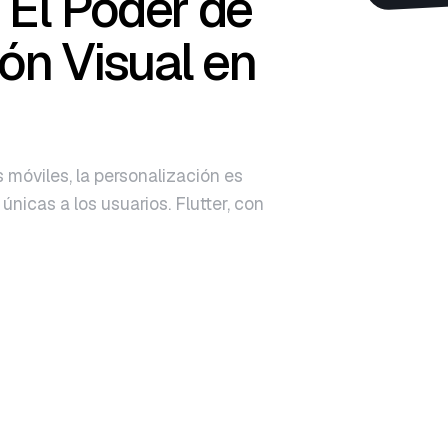
 El Poder de
ión Visual en
 móviles, la personalización es
únicas a los usuarios. Flutter, con