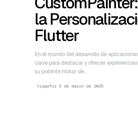
CustomPainter:
English
la Personalizac
Português
Flutter
En el mundo del desarrollo de aplicaciones
clave para destacar y ofrecer experiencias 
su potente motor de…
tiagofur
·
5 de marzo de 2025