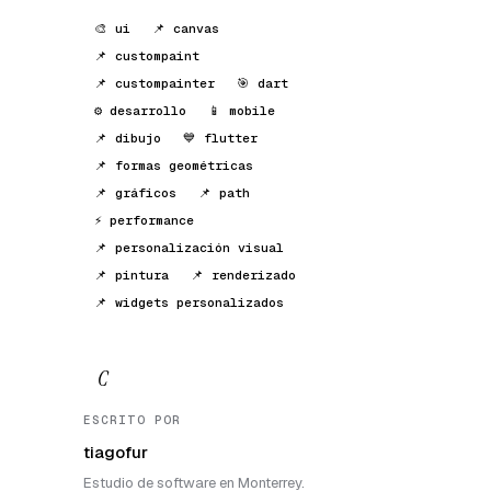
🎨 ui
📌 canvas
📌 custompaint
📌 custompainter
🎯 dart
⚙️ desarrollo
📱 mobile
📌 dibujo
💙 flutter
📌 formas geométricas
📌 gráficos
📌 path
⚡ performance
📌 personalización visual
📌 pintura
📌 renderizado
📌 widgets personalizados
C
ESCRITO POR
tiagofur
Estudio de software en Monterrey.