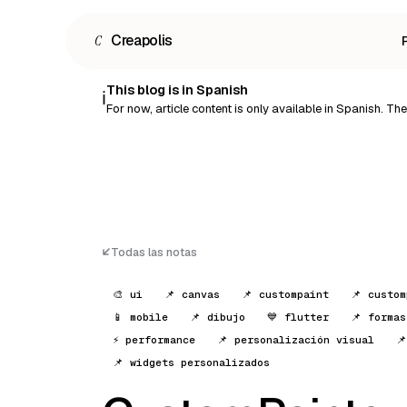
C
Creapolis
This blog is in Spanish
ℹ️
For now, article content is only available in Spanish. The r
Todas las notas
🎨 ui
📌 canvas
📌 custompaint
📌 custom
📱 mobile
📌 dibujo
💙 flutter
📌 forma
⚡ performance
📌 personalización visual

📌 widgets personalizados
Español