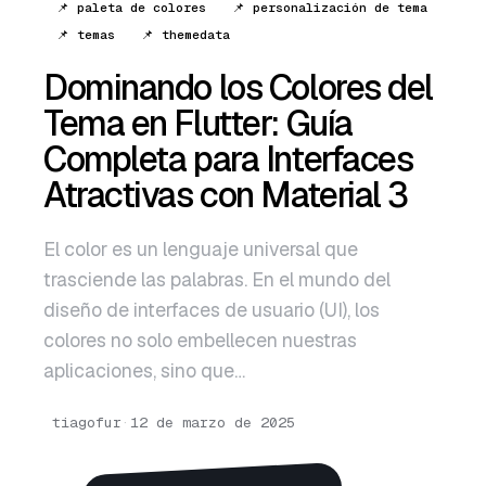
📌 paleta de colores
📌 personalización de tema
English
📌 temas
📌 themedata
Português
Dominando los Colores del
Tema en Flutter: Guía
Completa para Interfaces
Atractivas con Material 3
El color es un lenguaje universal que
trasciende las palabras. En el mundo del
diseño de interfaces de usuario (UI), los
colores no solo embellecen nuestras
aplicaciones, sino que…
tiagofur
·
12 de marzo de 2025