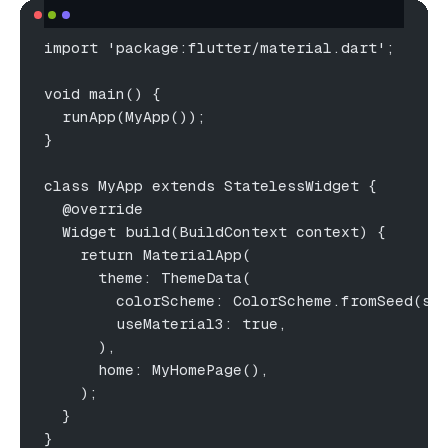
import 'package:flutter/material.dart';
void main() {
  runApp(MyApp());
}
class MyApp extends StatelessWidget {
  @override
  Widget build(BuildContext context) {
    return MaterialApp(
      theme: ThemeData(
        colorScheme: ColorScheme.fromSeed(se
        useMaterial3: true,
      ),
      home: MyHomePage(),
    );
  }
}