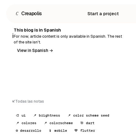
C
Creapolis
Start a project
This blog is in Spanish
ℹ️
For now, article content is only available in Spanish. The rest
of the site isn't.
View in Spanish →
Todas las notas
🎨 ui
📌 brightness
📌 color scheme seed
📌 colores
📌 colorscheme
🎯 dart
Español
⚙️ desarrollo
📱 mobile
💙 flutter