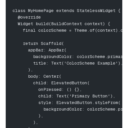
class MyHomePage extends StatelessWidget {
  @override
  Widget build(BuildContext context) {
    final colorScheme = Theme.of(context).co
    return Scaffold(
      appBar: AppBar(
        backgroundColor: colorScheme.primary
        title: Text('ColorScheme Example'),
      ),
      body: Center(
        child: ElevatedButton(
          onPressed: () {},
          child: Text('Primary Button'),
          style: ElevatedButton.styleFrom(
            backgroundColor: colorScheme.pri
          ),
        ),