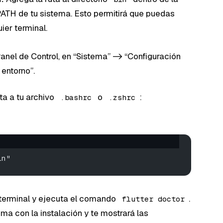
 PATH de tu sistema. Esto permitirá que puedas
er terminal.
nel de Control, en “Sistema” -> “Configuración
entorno”.
ta a tu archivo
o
:
.bashrc
.zshrc
in"
terminal y ejecuta el comando
.
flutter doctor
ma con la instalación y te mostrará las