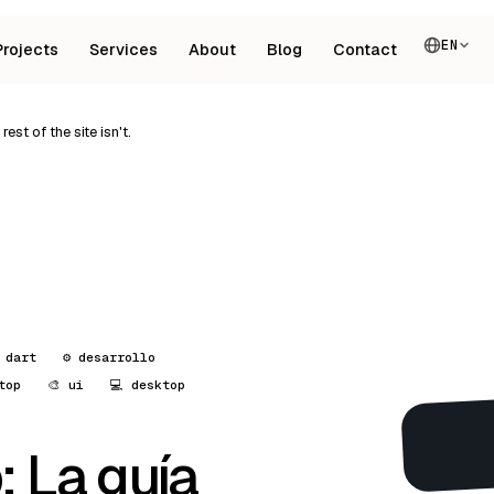
EN
Projects
Services
About
Blog
Contact
est of the site isn't.
 dart
⚙️ desarrollo
top
🎨 ui
💻 desktop
: La guía