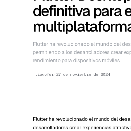
English
definitiva para 
Português
multiplataform
Flutter ha revolucionado el mundo del desa
permitiendo a los desarrolladores crear exp
rendimiento para dispositivos móviles…
tiagofur
·
27 de noviembre de 2024
Flutter ha revolucionado el mundo del desar
desarrolladores crear experiencias atractiv