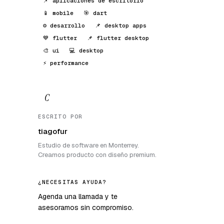
📌 aplicaciones de escritorio
📱 mobile
🎯 dart
⚙️ desarrollo
📌 desktop apps
💙 flutter
📌 flutter desktop
🎨 ui
💻 desktop
⚡ performance
C
ESCRITO POR
tiagofur
Estudio de software en Monterrey.
Creamos producto con diseño premium.
¿NECESITAS AYUDA?
Agenda una llamada y te
asesoramos sin compromiso.