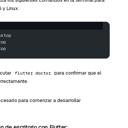
 y Linux:
sktop
top
top
ecutar
para confirmar que el
flutter doctor
orrectamente.
necesario para comenzar a desarrollar
 de escritorio con Flutter: