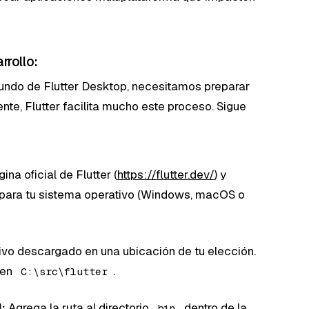
rrollo:
undo de Flutter Desktop, necesitamos preparar
nte, Flutter facilita mucho este proceso. Sigue
gina oficial de Flutter (
https://flutter.dev/
) y
K para tu sistema operativo (Windows, macOS o
vo descargado en una ubicación de tu elección.
 en
.
C:\src\flutter
:
Agrega la ruta al directorio
dentro de la
bin