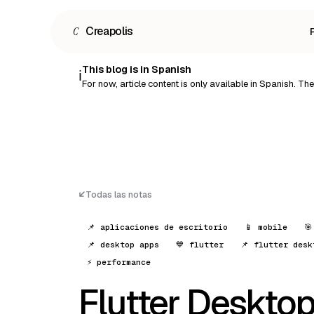
C
Creapolis
This blog is in Spanish
ℹ️
For now, article content is only available in Spanish. The r
Todas las notas
📌 aplicaciones de escritorio
📱 mobile
🎯
📌 desktop apps
💙 flutter
📌 flutter desk
⚡ performance
Flutter Desktop
Español