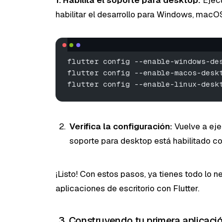
habilitar el desarrollo para Windows, macOS
flutter config --enable-windows-de
flutter config --enable-macos-desk
flutter config --enable-linux-desk
Verifica la configuración:
Vuelve a ej
soporte para desktop está habilitado c
¡Listo! Con estos pasos, ya tienes todo lo 
aplicaciones de escritorio con Flutter.
3. Construyendo tu primera aplicación