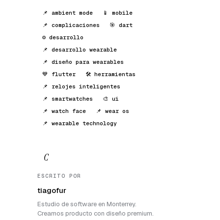
📌 ambient mode
📱 mobile
📌 complicaciones
🎯 dart
⚙️ desarrollo
📌 desarrollo wearable
📌 diseño para wearables
💙 flutter
🛠️ herramientas
📌 relojes inteligentes
📌 smartwatches
🎨 ui
📌 watch face
📌 wear os
📌 wearable technology
C
ESCRITO POR
tiagofur
Estudio de software en Monterrey.
Creamos producto con diseño premium.