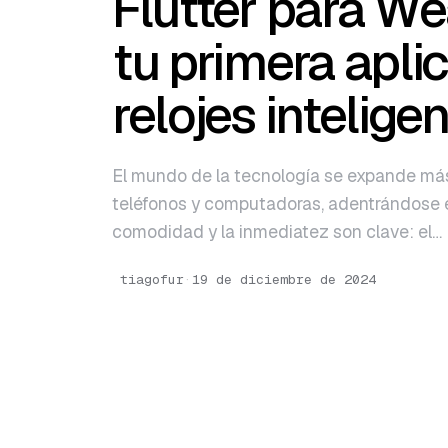
Flutter para We
English
tu primera apli
Português
relojes intelige
El mundo de la tecnología se expande más 
teléfonos y computadoras, adentrándose en
comodidad y la inmediatez son clave: el…
tiagofur
·
19 de diciembre de 2024