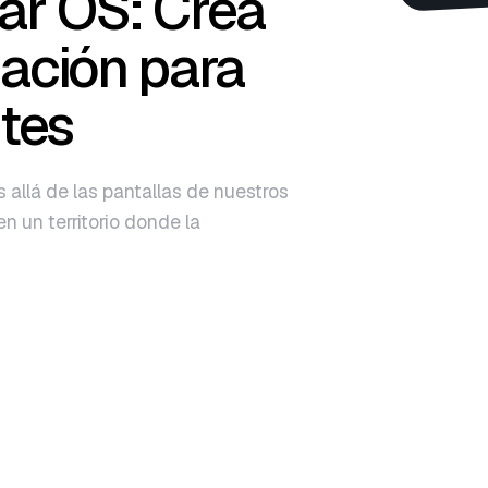
ar OS: Crea
cación para
ntes
allá de las pantallas de nuestros
 un territorio donde la