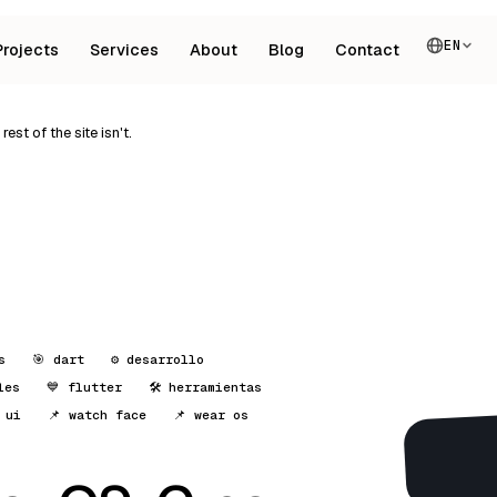
EN
Projects
Services
About
Blog
Contact
est of the site isn't.
s
🎯 dart
⚙️ desarrollo
les
💙 flutter
🛠️ herramientas
 ui
📌 watch face
📌 wear os