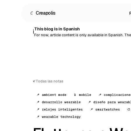
C
Creapolis
This blog is in Spanish
ℹ️
For now, article content is only available in Spanish. The r
Todas las notas
📌 ambient mode
📱 mobile
📌 complicacione
📌 desarrollo wearable
📌 diseño para wearab
📌 relojes inteligentes
📌 smartwatches
🎨
📌 wearable technology
Español