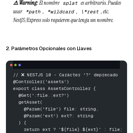
⚠️ Warning:
El nombre
es arbitrario. Puedes
splat
usar
,
,
, etc.
*path
*wildcard
\*rest
NestJS/Express solo requieren que tenga un nombre.
2. Parámetros Opcionales con Llaves
// ❌ NESTJS 10 - Carácter '?' deprecado
@Controller('assets')
export class AssetsController {
  @Get(':file.:ext?')
  getAsset(
    @Param('file') file: string,
    @Param('ext') ext?: string
  ) {
    return ext ? `${file}.${ext}` : file;