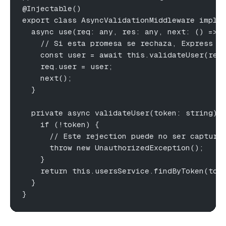
@Injectable()
export class AsyncValidationMiddleware imple
  async use(req: any, res: any, next: () => 
    // Si esta promesa se rechaza, Express 4
    const user = await this.validateUser(req
    req.user = user;
    next();
  }
  private async validateUser(token: string) 
    if (!token) {
      // Este rejection puede no ser captura
      throw new UnauthorizedException();
    }
    return this.usersService.findByToken(tok
  }
}