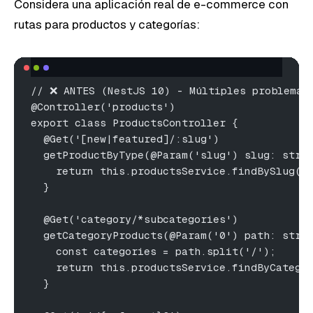
Considera una aplicación real de e-commerce con
rutas para productos y categorías:
// ❌ ANTES (NestJS 10) - Múltiples problemas
@Controller('products')
export class ProductsController {
  @Get('[new|featured]/:slug')
  getProductByType(@Param('slug') slug: stri
    return this.productsService.findBySlug(s
  }
  @Get('category/*subcategories')
  getCategoryProducts(@Param('0') path: stri
    const categories = path.split('/');
    return this.productsService.findByCatego
  }