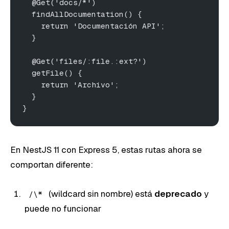
  @Get('docs/*')
  findAllDocumentation() {
    return 'Documentación API';
  }
  @Get('files/:file.:ext?')
  getFile() {
    return 'Archivo';
  }
}
En NestJS 11 con Express 5, estas rutas ahora se
comportan diferente:
(wildcard sin nombre) está
deprecado
y
/\*
puede no funcionar