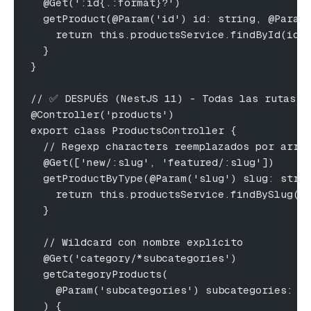
  @Get(':id{.:format}?')
  getProduct(@Param('id') id: string, @Param
    return this.productsService.findById(id,
  }
}
// ✅ DESPUÉS (NestJS 11) - Todas las rutas c
@Controller('products')
export class ProductsController {
  // Regexp characters reemplazados por arra
  @Get(['new/:slug', 'featured/:slug'])
  getProductByType(@Param('slug') slug: stri
    return this.productsService.findBySlug(s
  }
  // Wildcard con nombre explícito
  @Get('category/*subcategories')
  getCategoryProducts(
    @Param('subcategories') subcategories: s
  ) {