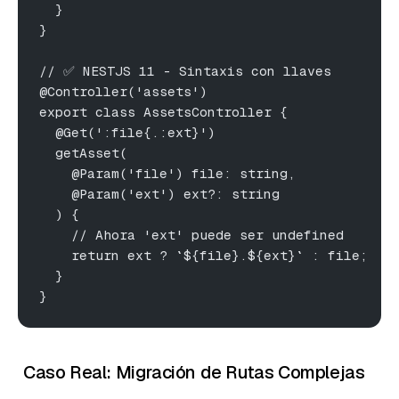
  }
}
// ✅ NESTJS 11 - Sintaxis con llaves
@Controller('assets')
export class AssetsController {
  @Get(':file{.:ext}')
  getAsset(
    @Param('file') file: string,
    @Param('ext') ext?: string
  ) {
    // Ahora 'ext' puede ser undefined
    return ext ? `${file}.${ext}` : file;
  }
}
Caso Real: Migración de Rutas Complejas