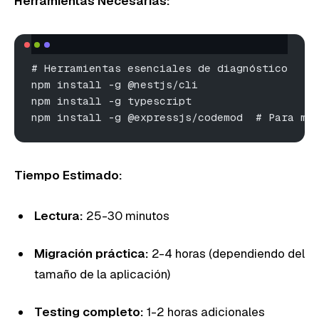
Herramientas Necesarias:
# Herramientas esenciales de diagnóstico
npm install -g @nestjs/cli
npm install -g typescript
npm install -g @expressjs/codemod  # Para mi
Tiempo Estimado:
Lectura:
25-30 minutos
Migración práctica:
2-4 horas (dependiendo del
tamaño de la aplicación)
Testing completo:
1-2 horas adicionales