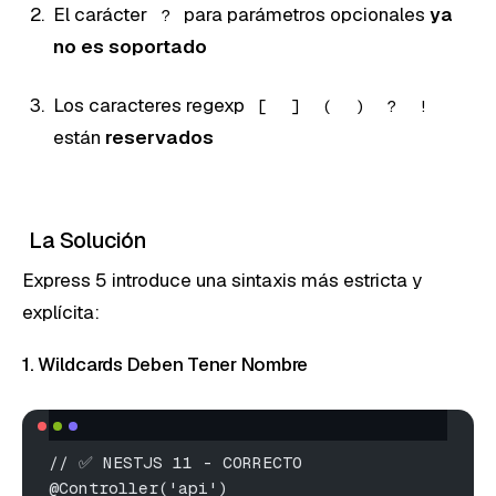
El carácter
para parámetros opcionales
ya
?
no es soportado
Los caracteres regexp
[
]
(
)
?
!
están
reservados
La Solución
Express 5 introduce una sintaxis más estricta y
explícita:
1. Wildcards Deben Tener Nombre
// ✅ NESTJS 11 - CORRECTO
@Controller('api')