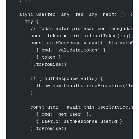
  async use(req: any, res: any, next: () => 
    try {
      // Todas estas promesas son manejadas 
      const token = this.extractToken(req);
      const authResponse = await this.authSe
        { cmd: 'validate_token' },
        { token }
      ).toPromise();
      if (!authResponse.valid) {
        throw new UnauthorizedException('Inv
      }
      const user = await this.userService.se
        { cmd: 'get_user' },
        { userId: authResponse.userId }
      ).toPromise();