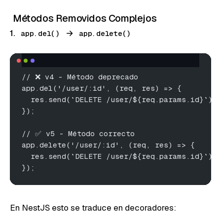
Métodos Removidos Complejos
1.
→
app.del()
app.delete()
// ❌ v4 - Método deprecado
app.del('/user/:id', (req, res) => {
  res.send(`DELETE /user/${req.params.id}`);
});
// ✅ v5 - Método correcto
app.delete('/user/:id', (req, res) => {
  res.send(`DELETE /user/${req.params.id}`);
});
En NestJS esto se traduce en decoradores: