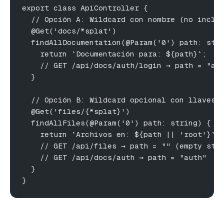
export class ApiController {
  // Opción A: Wildcard con nombre (no inclu
  @Get('docs/*splat')
  findAllDocumentation(@Param('0') path: str
    return `Documentación para: ${path}`;
    // GET /api/docs/auth/login → path = "au
  }
  // Opción B: Wildcard opcional con llaves 
  @Get('files/{*splat}')
  findAllFiles(@Param('0') path: string) {
    return `Archivos en: ${path || 'root'}`;
    // GET /api/files → path = "" (empty str
    // GET /api/docs/auth → path = "auth"
  }
}