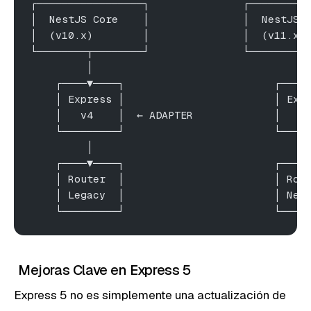
┌─────────────────┐               ┌─────────
│  NestJS Core    │               │  NestJS 
│  (v10.x)        │               │  (v11.x)
└────────┬────────┘               └────────┬
         │                                  
    ┌────▼────┐                        ┌────
    │ Express │                        │ Exp
    │   v4    │  ← ADAPTER             │   v
    └─────────┘                        └────
         │                                  
    ┌────▼────┐                        ┌────
    │ Router  │                        │ Rou
    │ Legacy  │                        │ New
    └─────────┘                        └────
Mejoras Clave en Express 5
Express 5 no es simplemente una actualización de