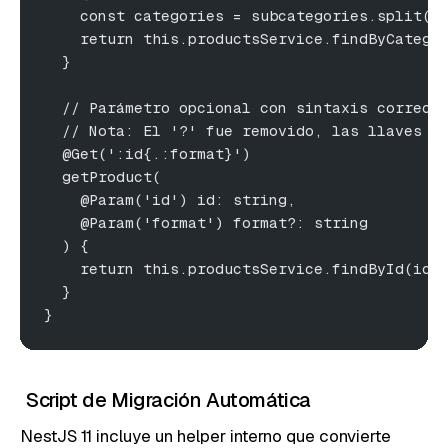
    const categories = subcategories.split('
    return this.productsService.findByCatego
  }
  // Parámetro opcional con sintaxis correct
  // Nota: El '?' fue removido, las llaves d
  @Get(':id{.:format}')
  getProduct(
    @Param('id') id: string,
    @Param('format') format?: string
  ) {
    return this.productsService.findById(id,
  }
}
Script de Migración Automática
NestJS 11 incluye un helper interno que convierte