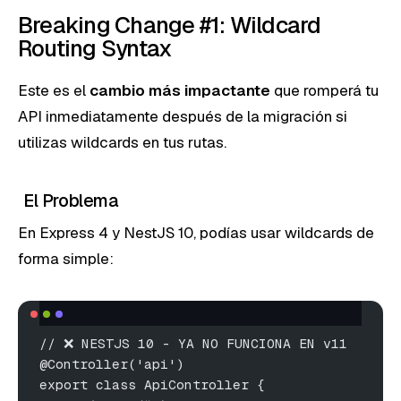
Breaking Change #1: Wildcard
Routing Syntax
Este es el
cambio más impactante
que romperá tu
API inmediatamente después de la migración si
utilizas wildcards en tus rutas.
El Problema
En Express 4 y NestJS 10, podías usar wildcards de
forma simple:
// ❌ NESTJS 10 - YA NO FUNCIONA EN v11
@Controller('api')
export class ApiController {