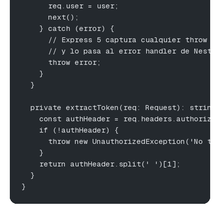
      req.user = user;
      next();
    } catch (error) {
      // Express 5 captura cualquier throw o
      // y lo pasa al error handler de NestJ
      throw error;
    }
  }
  private extractToken(req: Request): string
    const authHeader = req.headers.authoriza
    if (!authHeader) {
      throw new UnauthorizedException('No to
    }
    return authHeader.split(' ')[1];
  }
}