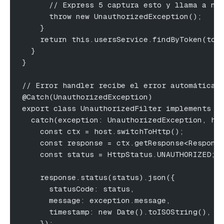
      // Express 5 captura esto y llama a ne
      throw new UnauthorizedException();
    }
    return this.usersService.findByToken(tok
  }
}
// Error handler recibe el error automáticam
@Catch(UnauthorizedException)
export class UnauthorizedFilter implements E
  catch(exception: UnauthorizedException, ho
    const ctx = host.switchToHttp();
    const response = ctx.getResponse<Respons
    const status = HttpStatus.UNAUTHORIZED;
    response.status(status).json({
      statusCode: status,
      message: exception.message,
      timestamp: new Date().toISOString(),
    });