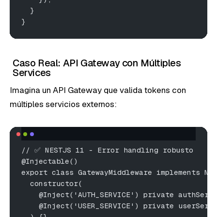
  }
}
Caso Real: API Gateway con Múltiples
Services
Imagina un API Gateway que valida tokens con
múltiples servicios externos:
// ✅ NESTJS 11 - Error handling robusto
@Injectable()
export class GatewayMiddleware implements Ne
  constructor(
    @Inject('AUTH_SERVICE') private authServ
    @Inject('USER_SERVICE') private userServ
  ) {}