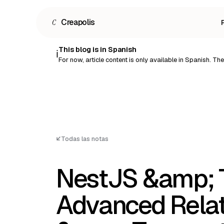
C
Creapolis
This blog is in Spanish
ℹ️
For now, article content is only available in Spanish. The r
Todas las notas
NestJS &amp;
Advanced Relat
Español