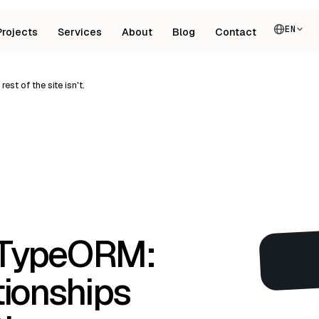
EN
Projects
Services
About
Blog
Contact
est of the site isn't.
 TypeORM:
ionships