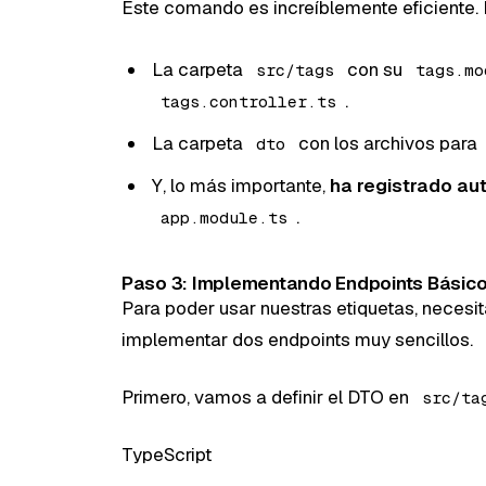
Este comando es increíblemente eficiente.
La carpeta
con su
src/tags
tags.mo
.
tags.controller.ts
La carpeta
con los archivos para
dto
Y, lo más importante,
ha registrado a
.
app.module.ts
Paso 3: Implementando Endpoints Básico
Para poder usar nuestras etiquetas, necesi
implementar dos endpoints muy sencillos.
Primero, vamos a definir el DTO en
src/ta
TypeScript