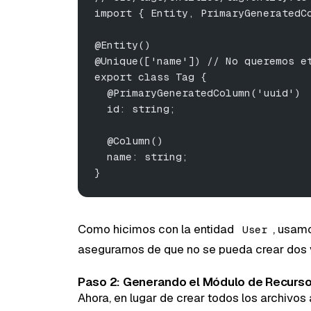
import { Entity, PrimaryGeneratedC
@Entity()
@Unique(['name']) // No queremos e
export class Tag {
  @PrimaryGeneratedColumn('uuid')
  id: string;
  @Column()
  name: string;
}
Como hicimos con la entidad
, usam
User
asegurarnos de que no se pueda crear dos v
Paso 2: Generando el Módulo de Recursos
Ahora, en lugar de crear todos los archivo