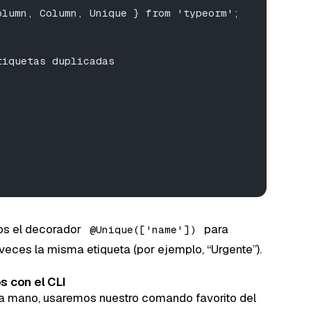
olumn, Column, Unique } from 'typeorm';
tiquetas duplicadas
os el decorador
para
@Unique(['name'])
eces la misma etiqueta (por ejemplo, “Urgente”).
 con el CLI
s a mano, usaremos nuestro comando favorito del