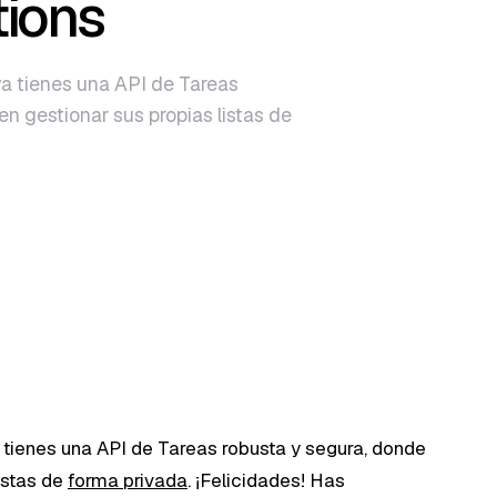
ions
ya tienes una API de Tareas
n gestionar sus propias listas de
a tienes una API de Tareas robusta y segura, donde
istas de
forma privada
. ¡Felicidades! Has