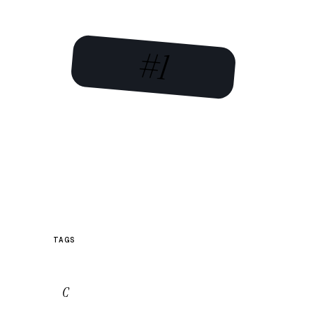
#1
TAGS
C