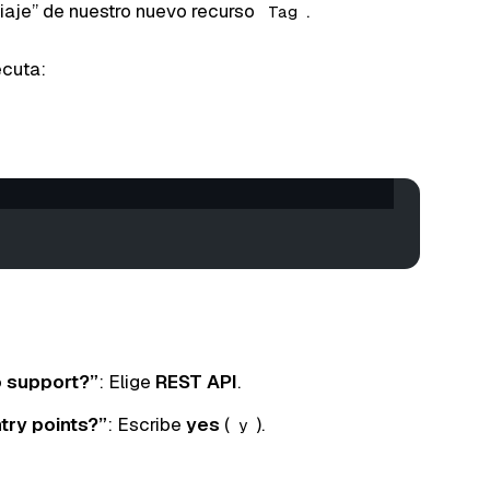
iaje” de nuestro nuevo recurso
.
Tag
ecuta:
o support?”
: Elige
REST API
.
try points?”
: Escribe
yes
(
).
y