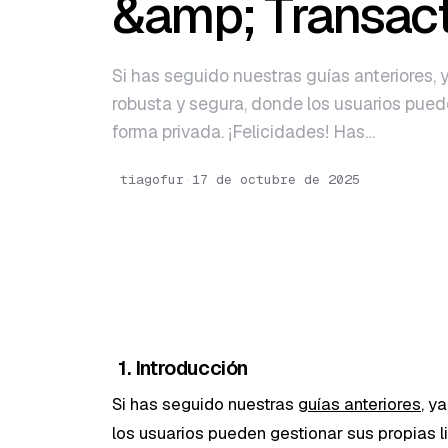
&amp; Transact
English
Português
Si has seguido nuestras guías anteriores, 
robusta y segura, donde los usuarios puede
forma privada. ¡Felicidades! Has…
tiagofur
·
17 de octubre de 2025
1. Introducción
Si has seguido nuestras
guías anteriores
, y
los usuarios pueden gestionar sus propias l