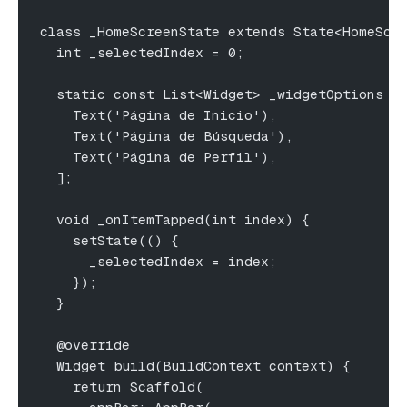
class _HomeScreenState extends State<HomeScr
  int _selectedIndex = 0;
  static const List<Widget> _widgetOptions =
    Text('Página de Inicio'),
    Text('Página de Búsqueda'),
    Text('Página de Perfil'),
  ];
  void _onItemTapped(int index) {
    setState(() {
      _selectedIndex = index;
    });
  }
  @override
  Widget build(BuildContext context) {
    return Scaffold(