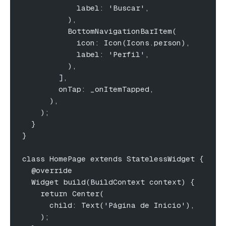
            label: 'Buscar',
          ),
          BottomNavigationBarItem(
            icon: Icon(Icons.person),
            label: 'Perfil',
          ),
        ],
        onTap: _onItemTapped,
      ),
    );
  }
}
class HomePage extends StatelessWidget {
  @override
  Widget build(BuildContext context) {
    return Center(
      child: Text('Página de Inicio'),
    );