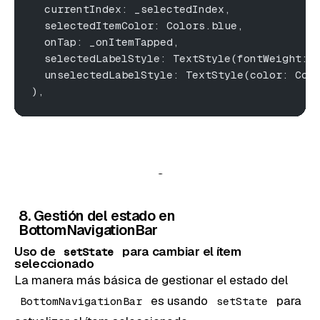
  currentIndex: _selectedIndex,
  selectedItemColor: Colors.blue,
  onTap: _onItemTapped,
  selectedLabelStyle: TextStyle(fontWeight: 
  unselectedLabelStyle: TextStyle(color: Col
),
8. Gestión del estado en
BottomNavigationBar
Uso de
para cambiar el ítem
setState
seleccionado
La manera más básica de gestionar el estado del
es usando
para
BottomNavigationBar
setState