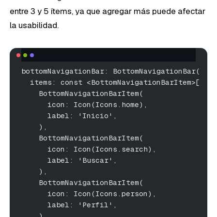
entre 3 y 5 ítems, ya que agregar más puede afectar
la usabilidad.
bottomNavigationBar: BottomNavigationBar(
  items: const <BottomNavigationBarItem>[
    BottomNavigationBarItem(
      icon: Icon(Icons.home),
      label: 'Inicio',
    ),
    BottomNavigationBarItem(
      icon: Icon(Icons.search),
      label: 'Buscar',
    ),
    BottomNavigationBarItem(
      icon: Icon(Icons.person),
      label: 'Perfil',
    ),