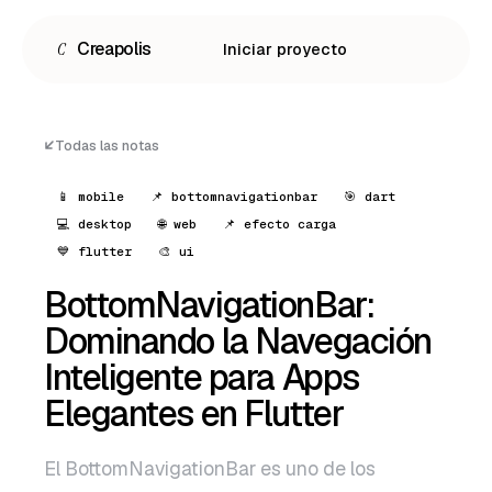
C
Creapolis
Iniciar proyecto
Todas las notas
📱 mobile
📌 bottomnavigationbar
🎯 dart
💻 desktop
🌐 web
📌 efecto carga
💙 flutter
🎨 ui
BottomNavigationBar:
Dominando la Navegación
Inteligente para Apps
Español
Elegantes en Flutter
English
Português
El BottomNavigationBar es uno de los