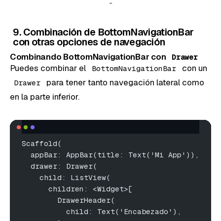
9. Combinación de BottomNavigationBar
con otras opciones de navegación
Combinando BottomNavigationBar con
Drawer
Puedes combinar el
con un
BottomNavigationBar
para tener tanto navegación lateral como
Drawer
en la parte inferior.
Scaffold(
  appBar: AppBar(title: Text('Mi App')),
  drawer: Drawer(
    child: ListView(
      children: <Widget>[
        DrawerHeader(
          child: Text('Encabezado'),