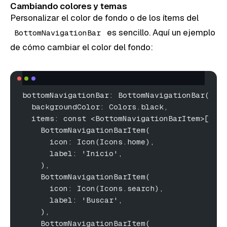
Cambiando colores y temas
Personalizar el color de fondo o de los ítems del
es sencillo. Aquí un ejemplo
BottomNavigationBar
de cómo cambiar el color del fondo:
bottomNavigationBar: BottomNavigationBar(
  backgroundColor: Colors.black,
  items: const <BottomNavigationBarItem>[
    BottomNavigationBarItem(
      icon: Icon(Icons.home),
      label: 'Inicio',
    ),
    BottomNavigationBarItem(
      icon: Icon(Icons.search),
      label: 'Buscar',
    ),
    BottomNavigationBarItem(