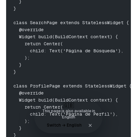
  }
}
class SearchPage extends StatelessWidget {
  @override
  Widget build(BuildContext context) {
    return Center(
      child: Text('Página de Búsqueda'),
    );
  }
}
class ProfilePage extends StatelessWidget {
  @override
  Widget build(BuildContext context) {
🇬🇧
    return Center(
This page is also available in
      child: Text('Página de Perfil'),
English
    );
Switch → English
  }
}