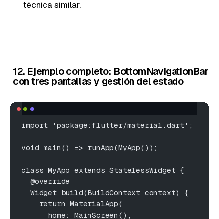
técnica similar.
12. Ejemplo completo: BottomNavigationBar
con tres pantallas y gestión del estado
import 'package:flutter/material.dart';
void main() => runApp(MyApp());
class MyApp extends StatelessWidget {
  @override
  Widget build(BuildContext context) {
    return MaterialApp(
      home: MainScreen(),