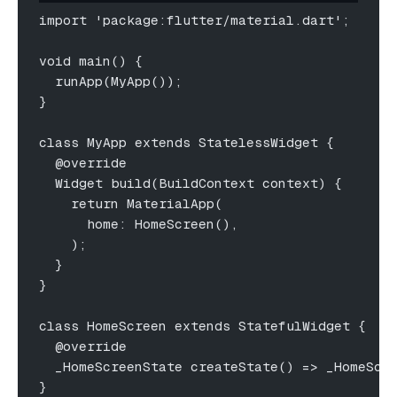
import 'package:flutter/material.dart';
void main() {
  runApp(MyApp());
}
class MyApp extends StatelessWidget {
  @override
  Widget build(BuildContext context) {
    return MaterialApp(
      home: HomeScreen(),
    );
  }
}
class HomeScreen extends StatefulWidget {
  @override
  _HomeScreenState createState() => _HomeScr
}