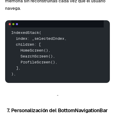
memoria sin reconstruirlas cada vez que el usuario
navega.
IndexedStack(
  index: _selectedIndex,
  children: [
    HomeScreen(),
    SearchScreen(),
    ProfileScreen(),
  ],
),
7. Personalización del BottomNavigationBar