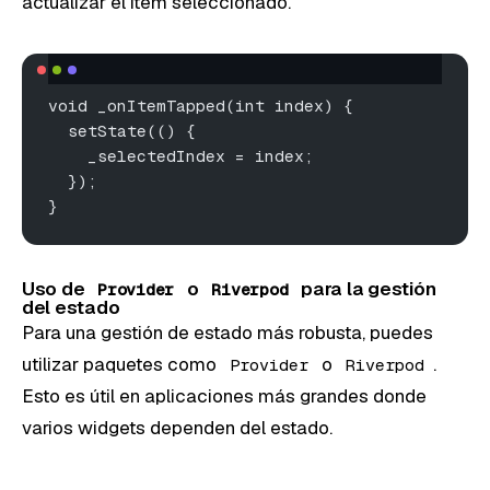
actualizar el ítem seleccionado.
void _onItemTapped(int index) {
  setState(() {
    _selectedIndex = index;
  });
}
Uso de
o
para la gestión
Provider
Riverpod
del estado
Para una gestión de estado más robusta, puedes
utilizar paquetes como
o
.
Provider
Riverpod
Esto es útil en aplicaciones más grandes donde
varios widgets dependen del estado.