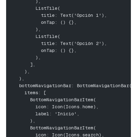
        ),
        ListTile(
          title: Text('Opción 1'),
          onTap: () {},
        ),
        ListTile(
          title: Text('Opción 2'),
          onTap: () {},
        ),
      ],
    ),
  ),
  bottomNavigationBar: BottomNavigationBar(
    items: [
      BottomNavigationBarItem(
        icon: Icon(Icons.home),
        label: 'Inicio',
      ),
      BottomNavigationBarItem(
        icon: Icon(Icons.search),