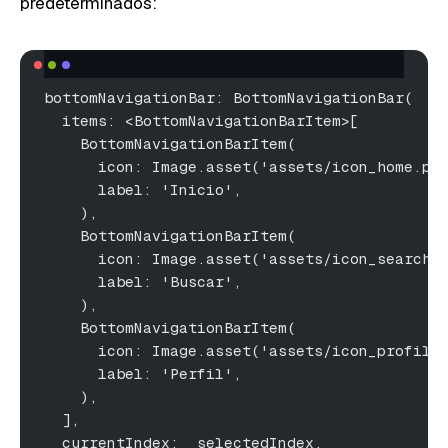
predeterminados:
bottomNavigationBar: BottomNavigationBar(
  items: <BottomNavigationBarItem>[
    BottomNavigationBarItem(
      icon: Image.asset('assets/icon_home.pn
      label: 'Inicio',
    ),
    BottomNavigationBarItem(
      icon: Image.asset('assets/icon_search.
      label: 'Buscar',
    ),
    BottomNavigationBarItem(
      icon: Image.asset('assets/icon_profile
      label: 'Perfil',
    ),
  ],
  currentIndex: _selectedIndex,