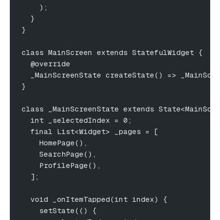
    );
  }
}
class MainScreen extends StatefulWidget {
  @override
  _MainScreenState createState() => _MainScr
}
class _MainScreenState extends State<MainScr
  int _selectedIndex = 0;
  final List<Widget> _pages = [
    HomePage(),
    SearchPage(),
    ProfilePage(),
  ];
  void _onItemTapped(int index) {
    setState(() {