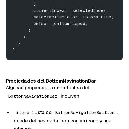
        ],
        currentIndex: _selectedIndex,
        selectedItemColor: Colors.blue,
        onTap: _onItemTapped,
      ),
    );
  }
}
Propiedades del BottomNavigationBar
Algunas propiedades importantes del
incluyen:
BottomNavigationBar
: Lista de
,
items
BottomNavigationBarItem
donde defines cada ítem con un ícono y una
etiqueta.