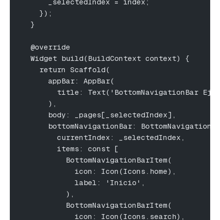
      _selectedIndex = index;
    });
  }
  @override
  Widget build(BuildContext context) {
    return Scaffold(
      appBar: AppBar(
        title: Text('BottomNavigationBar Eje
      ),
      body: _pages[_selectedIndex],
      bottomNavigationBar: BottomNavigationB
        currentIndex: _selectedIndex,
        items: const [
          BottomNavigationBarItem(
            icon: Icon(Icons.home),
            label: 'Inicio',
          ),
          BottomNavigationBarItem(
            icon: Icon(Icons.search),