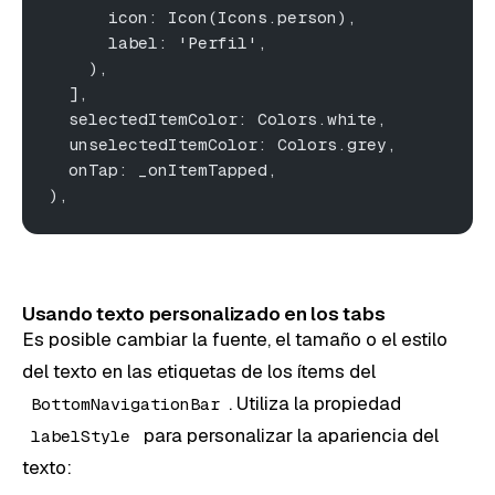
      icon: Icon(Icons.person),
      label: 'Perfil',
    ),
  ],
  selectedItemColor: Colors.white,
  unselectedItemColor: Colors.grey,
  onTap: _onItemTapped,
),
Usando texto personalizado en los tabs
Es posible cambiar la fuente, el tamaño o el estilo
del texto en las etiquetas de los ítems del
. Utiliza la propiedad
BottomNavigationBar
para personalizar la apariencia del
labelStyle
texto: