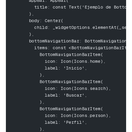
      appBar: AppBar(
        title: const Text('Ejemplo de Bottom
      ),
      body: Center(
        child: _widgetOptions.elementAt(_sel
      ),
      bottomNavigationBar: BottomNavigationB
        items: const <BottomNavigationBarIte
          BottomNavigationBarItem(
            icon: Icon(Icons.home),
            label: 'Inicio',
          ),
          BottomNavigationBarItem(
            icon: Icon(Icons.search),
            label: 'Buscar',
          ),
          BottomNavigationBarItem(
            icon: Icon(Icons.person),
            label: 'Perfil',
          ),