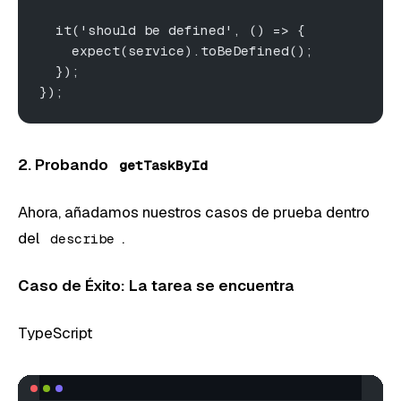
  it('should be defined', () => {
    expect(service).toBeDefined();
  });
});
2. Probando
getTaskById
Ahora, añadamos nuestros casos de prueba dentro
del
.
describe
Caso de Éxito: La tarea se encuentra
TypeScript