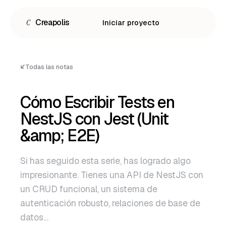
C
Creapolis
Iniciar proyecto
Todas las notas
Cómo Escribir Tests en
NestJS con Jest (Unit
&amp; E2E)
Si has seguido esta serie, has logrado algo
impresionante. Tienes una API de NestJS con
Español
un CRUD funcional, un sistema de
English
autenticación robusto, relaciones de base de
Português
datos…