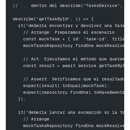
// ... dentro del describe('TasksService', .
describe('getTaskById', () => {
  it('debería encontrar y devolver una tarea
    // Arrange: Preparamos el escenario
    const mockTask = { id: 'task-id', title:
    mockTasksRepository.findOne.mockResolved
    // Act: Ejecutamos el método que queremo
    const result = await service.getTaskById
    // Assert: Verificamos que el resultado 
    expect(result).toEqual(mockTask);
    expect(repository.findOne).toHaveBeenCal
  });
  it('debería lanzar una excepción si la tar
    // Arrange
    mockTasksRepository.findOne.mockResolved