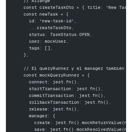
    // Arrange
    const createTaskDto = { title: 'New Task
    const newTask = {
      id: 'new-task-id',
      ...createTaskDto,
      status: TaskStatus.OPEN,
      user: mockUser,
      tags: [],
    };
    // El queryRunner y el manager también d
    const mockQueryRunner = {
      connect: jest.fn(),
      startTransaction: jest.fn(),
      commitTransaction: jest.fn(),
      rollbackTransaction: jest.fn(),
      release: jest.fn(),
      manager: {
        create: jest.fn().mockReturnValue(ne
        save: jest.fn().mockResolvedValue(ne