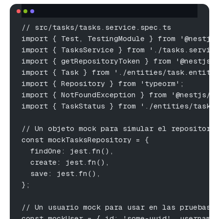
// src/tasks/tasks.service.spec.ts
import { Test, TestingModule } from '@nestjs
import { TasksService } from './tasks.servic
import { getRepositoryToken } from '@nestjs/
import { Task } from './entities/task.entity
import { Repository } from 'typeorm';
import { NotFoundException } from '@nestjs/c
import { TaskStatus } from './entities/task.
// Un objeto mock para simular el repositori
const mockTasksRepository = {
  findOne: jest.fn(),
  create: jest.fn(),
  save: jest.fn(),
};
// Un usuario mock para usar en las pruebas
const mockUser = { id: 'some-uuid', username