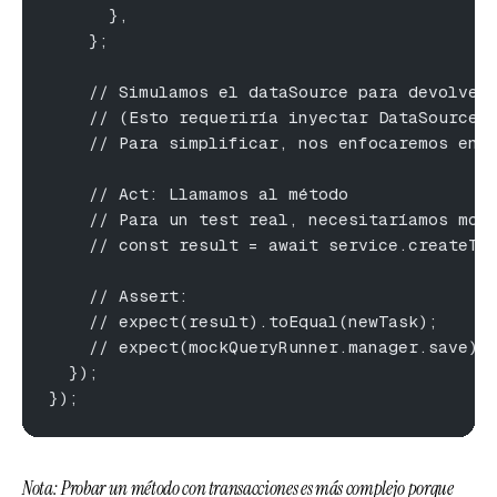
      },
    };
    // Simulamos el dataSource para devolver
    // (Esto requeriría inyectar DataSource 
    // Para simplificar, nos enfocaremos en 
    // Act: Llamamos al método
    // Para un test real, necesitaríamos moc
    // const result = await service.createTa
    // Assert:
    // expect(result).toEqual(newTask);
    // expect(mockQueryRunner.manager.save).
  });
});
Nota: Probar un método con transacciones es más complejo porque