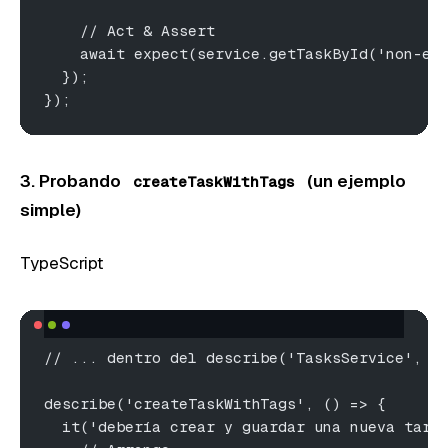
    // Act & Assert
    await expect(service.getTaskById('non-ex
  });
});
3. Probando
(un ejemplo
createTaskWithTags
simple)
TypeScript
// ... dentro del describe('TasksService', .
describe('createTaskWithTags', () => {
  it('debería crear y guardar una nueva tare