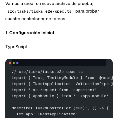
Vamos a crear un nuevo archivo de prueba,
, para probar
src/tasks/tasks.e2e-spec.ts
nuestro controlador de tareas.
1. Configuración Inicial
TypeScript
// src/tasks/tasks.e2e-spec.ts
import { Test, TestingModule } from '@nestjs
import { INestApplication, ValidationPipe } 
import * as request from 'supertest';
import { AppModule } from '../app.module'; /
describe('TasksController (e2e)', () => {
  let app: INestApplication;