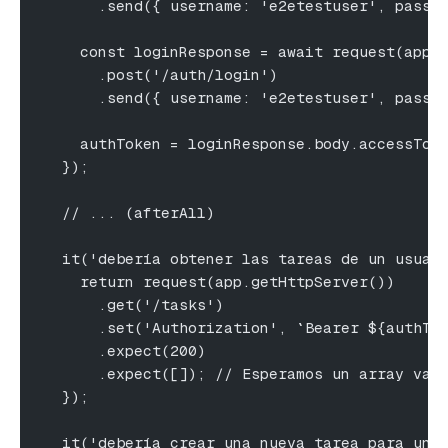
      .send({ username: 'e2etestuser', passw
    const loginResponse = await request(app.
      .post('/auth/login')
      .send({ username: 'e2etestuser', passw
    authToken = loginResponse.body.accessTok
  });
  // ... (afterAll)
  it('debería obtener las tareas de un usuar
    return request(app.getHttpServer())
      .get('/tasks')
      .set('Authorization', `Bearer ${authTo
      .expect(200)
      .expect([]); // Esperamos un array vac
  });
  it('debería crear una nueva tarea para un 