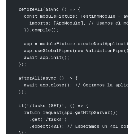
  beforeAll(async () => {
    const moduleFixture: TestingModule = awa
      imports: [AppModule], // Usamos el mód
    }).compile();
    app = moduleFixture.createNestApplicatio
    app.useGlobalPipes(new ValidationPipe())
    await app.init();
  });
  afterAll(async () => {
    await app.close(); // Cerramos la aplica
  });
  it('/tasks (GET)', () => {
    return request(app.getHttpServer())
      .get('/tasks')
      .expect(401); // Esperamos un 401 porq
  });