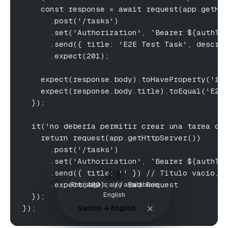
    const response = await request(app.getHt
      .post('/tasks')
      .set('Authorization', `Bearer ${authTo
      .send({ title: 'E2E Test Task', descri
      .expect(201);
    expect(response.body).toHaveProperty('id
    expect(response.body.title).toEqual('E2E
  });
  it('no debería permitir crear una tarea co
    return request(app.getHttpServer())
      .post('/tasks')
      .set('Authorization', `Bearer ${authTo
      .send({ title: '' }) // Título vacío, 
🇬🇧
      .expect(400); // Bad Request
This page is also available in
English
  });
});
Switch → English