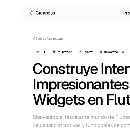
C
Creapolis
Pr
Todas las notas
🎨 ui
💙 flutter
🎯 dart
⚙️ desarrollo
Construye Inte
Impresionantes
Widgets en Flut
Español
English
Bienvenido al fascinante mundo de Flutter
Português
de usuario atractivas y funcionales se con