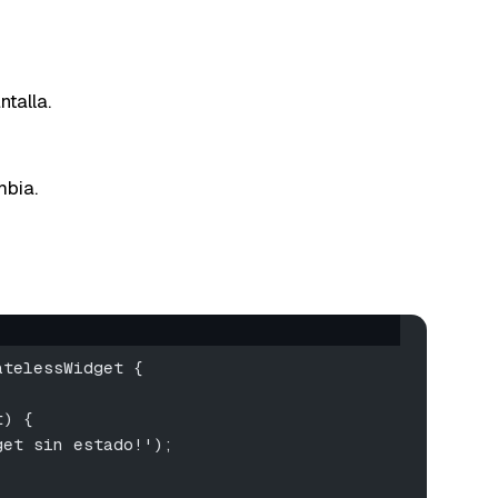
ntalla.
bia.
atelessWidget {
t) {
get sin estado!');