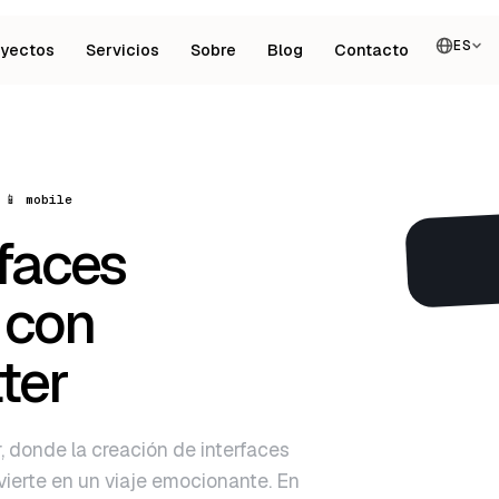
ES
oyectos
Servicios
Sobre
Blog
Contacto
📱 mobile
rfaces
 con
ter
, donde la creación de interfaces
vierte en un viaje emocionante. En