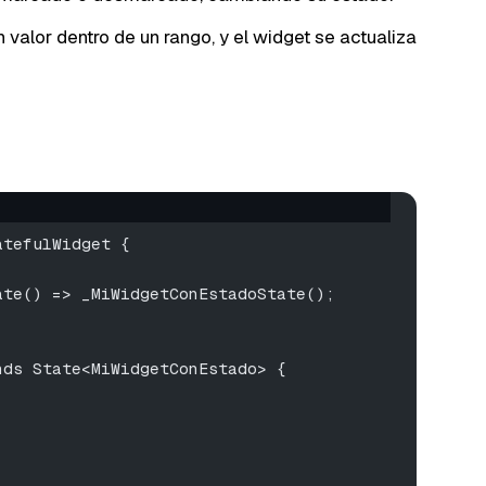
 valor dentro de un rango, y el widget se actualiza
atefulWidget {
ate() => _MiWidgetConEstadoState();
nds State<MiWidgetConEstado> {