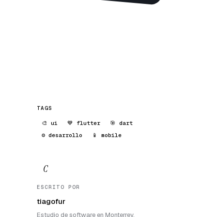
TAGS
🎨 ui
💙 flutter
🎯 dart
⚙️ desarrollo
📱 mobile
C
ESCRITO POR
tiagofur
Estudio de software en Monterrey.