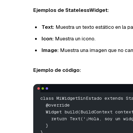
Ejemplos de StatelessWidget:
Text:
Muestra un texto estático en la pa
Icon:
Muestra un icono.
Image:
Muestra una imagen que no cam
Ejemplo de código:
class MiWidgetSinEstado extends St
  @override
  Widget build(BuildContext contex
    return Text('¡Hola, soy un wid
  }
}