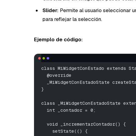
Slider:
Permite al usuario seleccionar un
para reflejar la selección.
Ejemplo de código:
class MiWidgetConEstado extends St
  @override
  _MiWidgetConEstadoState createSt
}
class _MiWidgetConEstadoState exte
  int _contador = 0;
  void _incrementarContador() {
    setState(() {