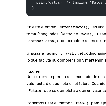
  print(datos); // Imprime "Datos 
}
En este ejemplo,
es una 
obtenerDatos()
toma 2 segundos. Dentro de
, us
main()
se complete antes de imp
obtenerDatos()
Gracias a
y
, el código así
async
await
lo que facilita su comprensión y mantenimie
Futures
Un
representa el resultado de una
Future
valor estará disponible en el futuro. Cuand
que se completará con un valor cu
Future
Podemos usar el método
para ej
then()