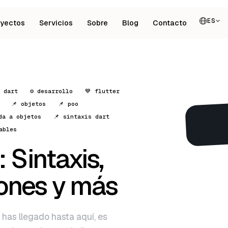
ES
oyectos
Servicios
Sobre
Blog
Contacto
 dart
⚙️ desarrollo
💙 flutter
📌 objetos
📌 poo
da a objetos
📌 sintaxis dart
ables
 Sintaxis,
iones y más
 has llegado hasta aquí, es