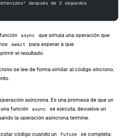
obtenidos" después de 2 segundos
función
que simula una operación que
async
amos
para esperar a que
await
rimir el resultado.
ncrono se lee de forma similar al código síncrono,
nto.
 operación asíncrona. Es una promesa de que un
o una función
se ejecuta, devuelve un
async
ando la operación asíncrona termine.
ecutar código cuando un
se completa:
Future