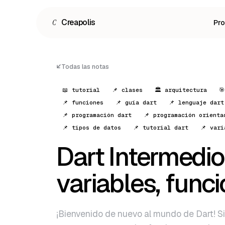
C
Creapolis
Pr
Todas las notas
📖 tutorial
📌 clases
🏛 arquitectura

📌 funciones
📌 guía dart
📌 lenguaje dart
📌 programación dart
📌 programación orienta
📌 tipos de datos
📌 tutorial dart
📌 vari
Dart Intermedio:
variables, func
Español
English
Português
¡Bienvenido de nuevo al mundo de Dart! Si