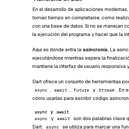
En el desarrollo de aplicaciones modernas
toman tiempo en completarse, como realizar
con una base de datos. Si no se manejan c
la ejecución del programa y hacer que la in
Aquí es donde entra la
asincronía
. La asin
ejecutándose mientras espera la finalizaci
mantiene la interfaz de usuario responsiva 
Dart ofrece un conjunto de herramientas po
,
,
y
. En 
async
await
Future
Stream
cómo usarlas para escribir código asíncrono
y
async
await
y
son dos palabras clave q
async
await
Dart.
se utiliza para marcar una fun
async