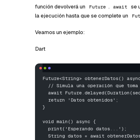
función devolverá un
.
se u
Future
await
la ejecución hasta que se complete un
Fu
Veamos un ejemplo:
Dart
Future<String> obtenerDatos() asyn
  // Simula una operación que toma
  await Future.delayed(Duration(se
  return 'Datos obtenidos';
}
void main() async {
  print('Esperando datos...');
  String datos = await obtenerDato