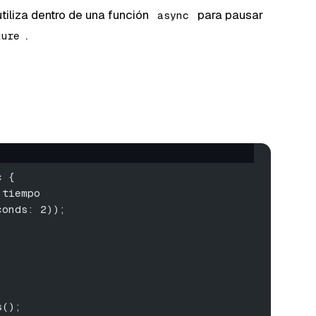
tiliza dentro de una función
para pausar
async
.
ture
c {
 tiempo
conds: 2));
s();