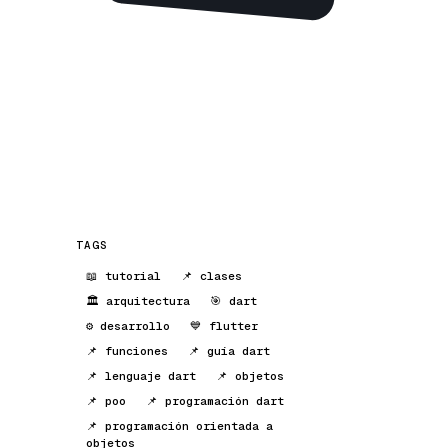
TAGS
📖 tutorial
📌 clases
🏛 arquitectura
🎯 dart
⚙️ desarrollo
💙 flutter
📌 funciones
📌 guía dart
📌 lenguaje dart
📌 objetos
📌 poo
📌 programación dart
📌 programación orientada a
objetos