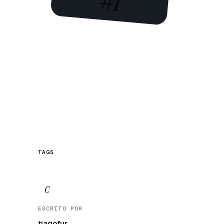
#1
TAGS
C
ESCRITO POR
tiagofur