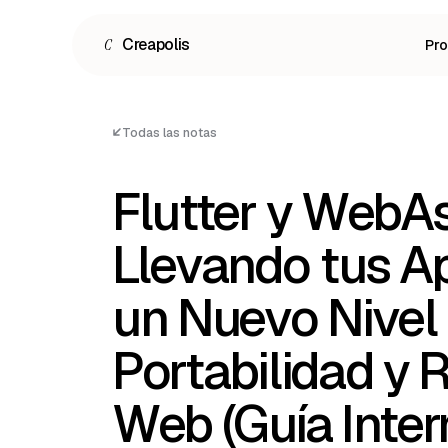
C
Creapolis
Pr
Todas las notas
Flutter y WebA
Llevando tus Ap
un Nuevo Nivel
Portabilidad y 
Español
English
Web (Guía Inte
Português