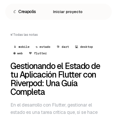
C
Creapolis
Iniciar proyecto
Todas las notas
📱 mobile
↻ estado
🎯 dart
💻 desktop
🌐 web
💙 flutter
Gestionando el Estado de
tu Aplicación Flutter con
Riverpod: Una Guía
Completa
Español
English
En el desarrollo con Flutter, gestionar el
Português
estado es una tarea crítica que, si se hace