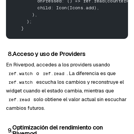
         onPressed: () => ref.read(counterPr
         child: Icon(Icons.add),
       ),
     );
   }
8.
Acceso y uso de Providers
En Riverpod, accedes a los providers usando
o
. La diferencia es que
ref.watch
ref.read
escucha los cambios y reconstruye el
ref.watch
widget cuando el estado cambia, mientras que
solo obtiene el valor actual sin escuchar
ref.read
cambios futuros.
Optimización del rendimiento con
9.
Riverpod