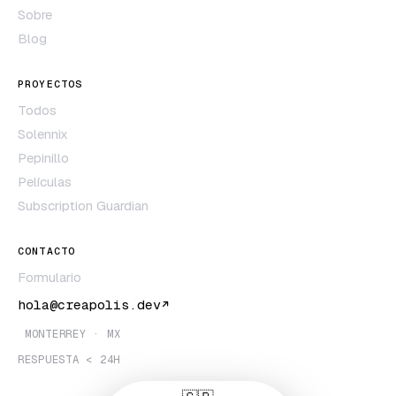
Sobre
Blog
PROYECTOS
Todos
Solennix
Pepinillo
Películas
Subscription Guardian
CONTACTO
Formulario
hola@creapolis.dev
MONTERREY · MX
RESPUESTA < 24H