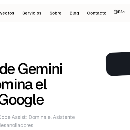
ES
oyectos
Servicios
Sobre
Blog
Contacto
de Gemini
omina el
 Google
ode Assist: Domina el Asistente
esarrolladores.