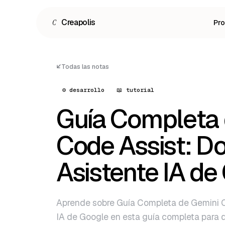
C
Creapolis
Pr
Todas las notas
⚙️ desarrollo
📖 tutorial
Guía Completa 
Code Assist: D
Asistente IA de
Español
English
Aprende sobre Guía Completa de Gemini C
Português
IA de Google en esta guía completa para d