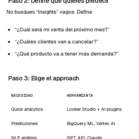
Paso 2: Define qué quieres predecir
No busques “insights” vagos. Define:
“¿Cuál será mi venta del próximo mes?”
“¿Cuáles clientes van a cancelar?”
“¿Qué producto va a tener más demanda?”
Paso 3: Elige el approach
NECESIDAD
HERRAMIENTA
Quick analytics
Looker Studio + AI plugins
Predicciones
BigQuery ML, Vertex AI
NLP análisis
GPT API, Claude