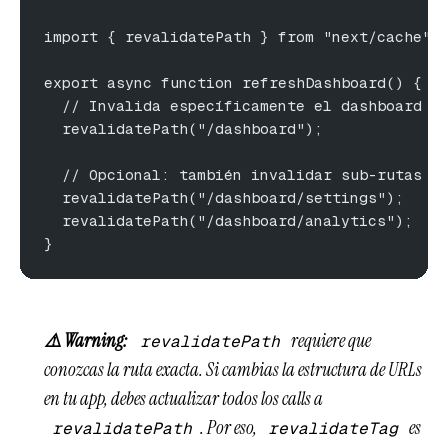
import { revalidatePath } from "next/cache";
export async function refreshDashboard() {
  // Invalida específicamente el dashboard d
  revalidatePath("/dashboard");
  // Opcional: también invalidar sub-rutas
  revalidatePath("/dashboard/settings");
  revalidatePath("/dashboard/analytics");
}
⚠️ Warning:
requiere que
revalidatePath
conozcas la ruta exacta. Si cambias la estructura de URLs
en tu app, debes actualizar todos los calls a
. Por eso,
es
revalidatePath
revalidateTag