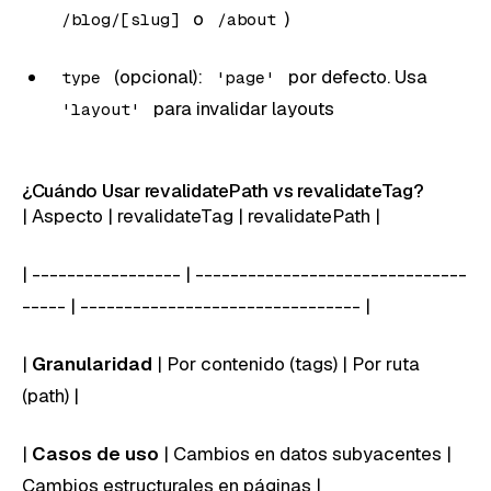
o
)
/blog/[slug]
/about
(opcional):
por defecto. Usa
type
'page'
para invalidar layouts
'layout'
¿Cuándo Usar revalidatePath vs revalidateTag?
| Aspecto | revalidateTag | revalidatePath |
| ----------------- | -------------------------------
----- | -------------------------------- |
|
Granularidad
| Por contenido (tags) | Por ruta
(path) |
|
Casos de uso
| Cambios en datos subyacentes |
Cambios estructurales en páginas |