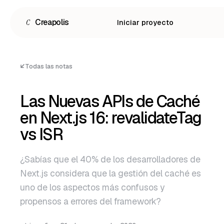
C
Creapolis
Iniciar proyecto
Todas las notas
Las Nuevas APIs de Caché
en Next.js 16: revalidateTag
vs ISR
¿Sabías que el 40% de los desarrolladores de
Next.js considera que la gestión del caché es
Español
uno de los aspectos más confusos y
English
propensos a errores del framework?
Português