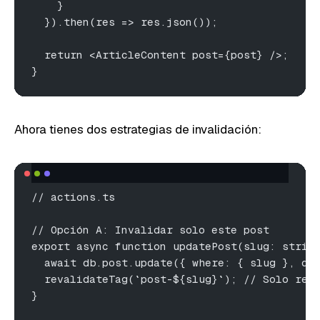
    }
  }).then(res => res.json());
  return <ArticleContent post={post} />;
}
Ahora tienes dos estrategias de invalidación:
// actions.ts
// Opción A: Invalidar solo este post
export async function updatePost(slug: strin
  await db.post.update({ where: { slug }, da
  revalidateTag(`post-${slug}`); // Solo reg
}