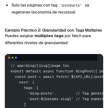
Solo las páginas con tag
se
'products'
regeneran (economía de recursos)
Ejemplo Práctico 2: Granularidad con Tags Múltiples
Puedes asignar
múltiples tags
por fetch para
diferentes niveles de granularidad:
// app/blog/[slug]/page.tsx
export default async function BlogPost({ par
  const post = await fetch(`${API_URL}/posts
    next: {
      tags: [
        'blog-posts',         // Tag genéric
        `post-${params.slug}` // Tag específ
      ]