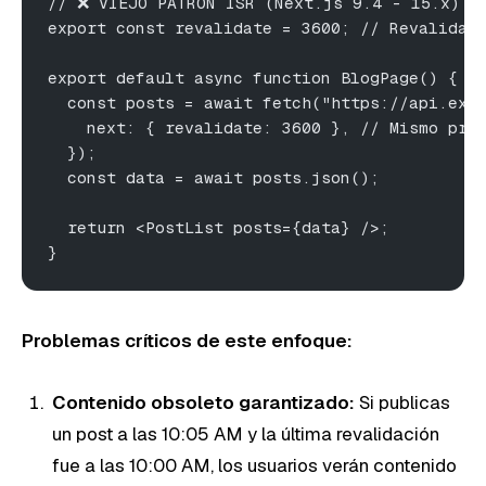
// ❌ VIEJO PATRÓN ISR (Next.js 9.4 - 15.x)
export const revalidate = 3600; // Revalidar
export default async function BlogPage() {
  const posts = await fetch("https://api.exa
    next: { revalidate: 3600 }, // Mismo pro
  });
  const data = await posts.json();
  return <PostList posts={data} />;
}
Problemas críticos de este enfoque:
Contenido obsoleto garantizado:
Si publicas
un post a las 10:05 AM y la última revalidación
fue a las 10:00 AM, los usuarios verán contenido