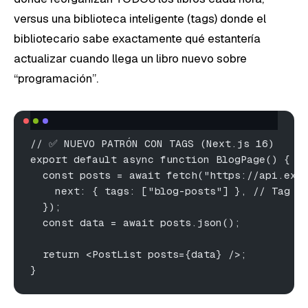
versus una biblioteca inteligente (tags) donde el
bibliotecario sabe exactamente qué estantería
actualizar cuando llega un libro nuevo sobre
“programación”.
// ✅ NUEVO PATRÓN CON TAGS (Next.js 16)
export default async function BlogPage() {
  const posts = await fetch("https://api.exa
    next: { tags: ["blog-posts"] }, // Tag i
  });
  const data = await posts.json();
  return <PostList posts={data} />;
}