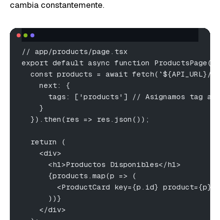
cambia constantemente.
// app/products/page.tsx
export default async function ProductsPage()
  const products = await fetch(`${API_URL}/p
    next: {
      tags: ['products'] // Asignamos tag a 
    }
  }).then(res => res.json());
  return (
    <div>
      <h1>Productos Disponibles</h1>
      {products.map(p => (
        <ProductCard key={p.id} product={p} 
      ))}
    </div>