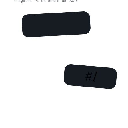
tiagofur
·
21 de enero de 2026
#1