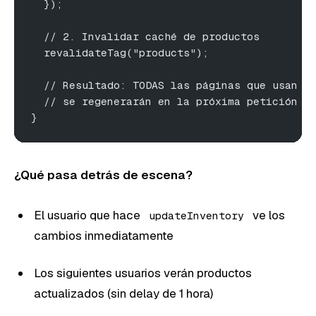
  });
  // 2. Invalidar caché de productos
  revalidateTag("products");
  // Resultado: TODAS las páginas que usan d
  // se regenerarán en la próxima petición
}
¿Qué pasa detrás de escena?
El usuario que hace
ve los
updateInventory
cambios inmediatamente
Los siguientes usuarios verán productos
actualizados (sin delay de 1 hora)