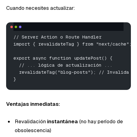
Cuando necesites actualizar:
// Server Action o Route Handler
import { revalidateTag } from "next/cache";
export async function updatePost() {
  // ... lógica de actualización ...
  revalidateTag("blog-posts"); // Invalida T
}
Ventajas inmediatas:
Revalidación
instantánea
(no hay período de
obsolescencia)