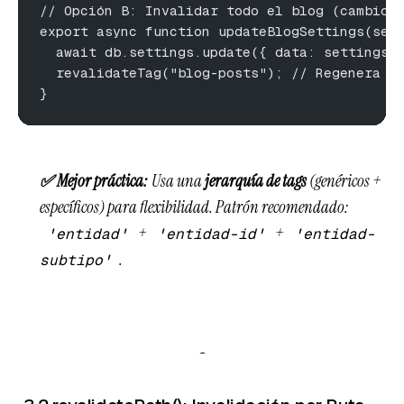
// Opción B: Invalidar todo el blog (cambio 
export async function updateBlogSettings(set
  await db.settings.update({ data: settings 
  revalidateTag("blog-posts"); // Regenera T
}
✅ Mejor práctica:
Usa una
jerarquía de tags
(genéricos +
específicos) para flexibilidad. Patrón recomendado:
+
+
'entidad'
'entidad-id'
'entidad-
.
subtipo'