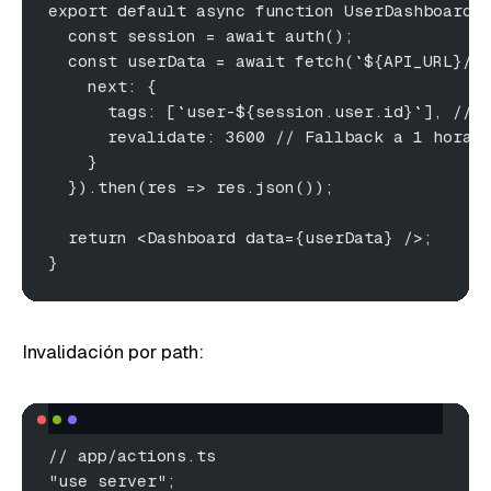
export default async function UserDashboard(
  const session = await auth();
  const userData = await fetch(`${API_URL}/u
    next: {
      tags: [`user-${session.user.id}`], // 
      revalidate: 3600 // Fallback a 1 hora
    }
  }).then(res => res.json());
  return <Dashboard data={userData} />;
}
Invalidación por path:
// app/actions.ts
"use server";