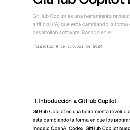
GitHub Copilot es una herramienta revoluc
artificial (IA) que está cambiando la form
desarrollan software. Basado en el…
tiagofur
·
9 de octubre de 2024
1. Introducción a GitHub Copilot
GitHub Copilot es una herramienta revolucion
está cambiando la forma en que los progra
modelo OpenAI Codex, GitHub Copilot puede