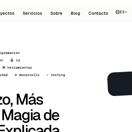
ES
oyectos
Servicios
Sobre
Blog
Contacto
ogramación
on
🤖 ia
🛠️ herramientas
idad
⚙️ desarrollo
✓ testing
zo, Más
 Magia de
 Explicada