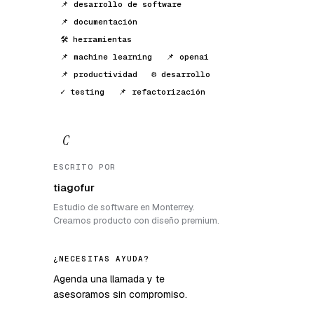
📌 desarrollo de software
📌 documentación
🛠️ herramientas
📌 machine learning
📌 openai
📌 productividad
⚙️ desarrollo
✓ testing
📌 refactorización
C
ESCRITO POR
tiagofur
Estudio de software en Monterrey.
Creamos producto con diseño premium.
¿NECESITAS AYUDA?
Agenda una llamada y te
asesoramos sin compromiso.