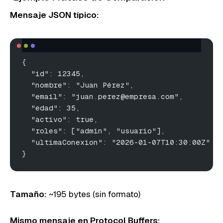
Mensaje JSON típico:
{
  "id": 12345,
  "nombre": "Juan Pérez",
  "email": "juan.perez@empresa.com",
  "edad": 35,
  "activo": true,
  "roles": ["admin", "usuario"],
  "ultimaConexion": "2026-01-07T10:30:00Z"
}
Tamaño:
~195 bytes (sin formato)
Mismo mensaje en Protocol Buffers: