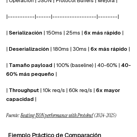
| Operación | JSON | Protocol Buffers | Mejora |
|-----------|------|------------------|--------|
|
Serialización
| 150ms | 25ms |
6x más rápido
|
|
Deserialización
| 180ms | 30ms |
6x más rápido
|
|
Tamaño payload
| 100% (baseline) | 40-60% |
40-
60% más pequeño
|
|
Throughput
| 10k req/s | 60k req/s |
6x mayor
capacidad
|
Fuente:
Beating JSON performance with Protobuf
(2024-2025)
Ejemplo Práctico de Comparación