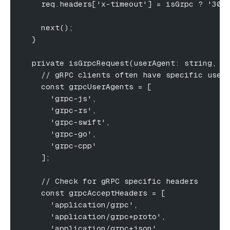
    req.headers['x-timeout'] = isGrpc ? '300
    next();
  }
  private isGrpcRequest(userAgent: string, a
    // gRPC clients often have specific user
    const grpcUserAgents = [
      'grpc-js',
      'grpc-rs',
      'grpc-swift',
      'grpc-go',
      'grpc-cpp'
    ];
    // Check for gRPC specific headers
    const grpcAcceptHeaders = [
      'application/grpc',
      'application/grpc+proto',
      'application/grpc+json'