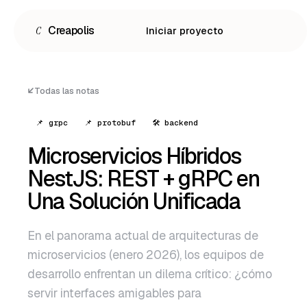
C
Creapolis
Iniciar proyecto
Todas las notas
📌 grpc
📌 protobuf
🛠 backend
Microservicios Híbridos
NestJS: REST + gRPC en
Una Solución Unificada
En el panorama actual de arquitecturas de
Español
microservicios (enero 2026), los equipos de
English
desarrollo enfrentan un dilema crítico: ¿cómo
Português
servir interfaces amigables para