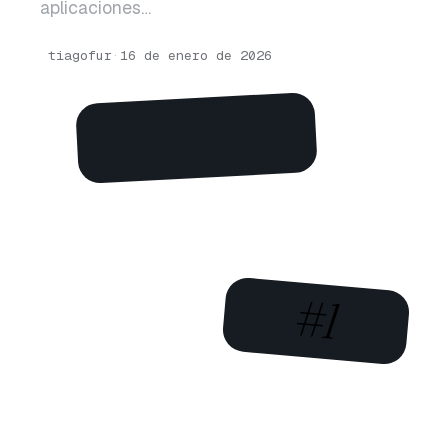
aplicaciones…
tiagofur
·
16 de enero de 2026
#1