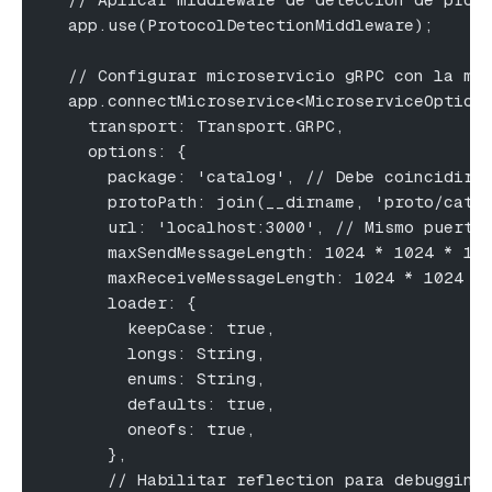
  app.use(ProtocolDetectionMiddleware);
  // Configurar microservicio gRPC con la mi
  app.connectMicroservice<MicroserviceOption
    transport: Transport.GRPC,
    options: {
      package: 'catalog', // Debe coincidir 
      protoPath: join(__dirname, 'proto/cata
      url: 'localhost:3000', // Mismo puerto
      maxSendMessageLength: 1024 * 1024 * 10
      maxReceiveMessageLength: 1024 * 1024 *
      loader: {
        keepCase: true,
        longs: String,
        enums: String,
        defaults: true,
        oneofs: true,
      },
      // Habilitar reflection para debugging