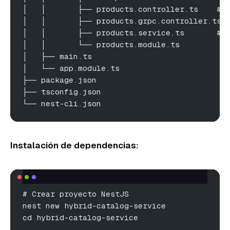
│   │       ├── products.controller.ts    # 
│   │       ├── products.grpc.controller.ts 
│   │       ├── products.service.ts       # 
│   │       └── products.module.ts
│   ├── main.ts
│   └── app.module.ts
├── package.json
├── tsconfig.json
└── nest-cli.json
Instalación de dependencias:
# Crear proyecto NestJS
nest new hybrid-catalog-service
cd hybrid-catalog-service