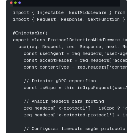
import { Injectable, NestMiddleware } from '
import { Request, Response, NextFunction } f
@Injectable()
export class ProtocolDetectionMiddleware imp
  use(req: Request, res: Response, next: Nex
    const userAgent = req.headers['user-agen
    const acceptHeader = req.headers['accept
    const contentType = req.headers['content
    // Detectar gRPC específico
    const isGrpc = this.isGrpcRequest(userAg
    // Añadir headers para routing
    req.headers['x-protocol'] = isGrpc ? 'gr
    req.headers['x-detected-protocol'] = isG
    // Configurar timeouts según protocolo