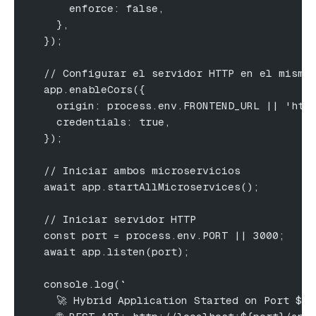
      enforce: false,
    },
  });
  // Configurar el servidor HTTP en el mismo
  app.enableCors({
    origin: process.env.FRONTEND_URL || 'htt
    credentials: true,
  });
  // Iniciar ambos microservicios
  await app.startAllMicroservices();
  // Iniciar servidor HTTP
  const port = process.env.PORT || 3000;
  await app.listen(port);
  console.log(`
    🚀 Hybrid Application Started on Port ${p