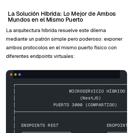
La Solución Híbrida: Lo Mejor de Ambos
Mundos en el Mismo Puerto
La arquitectura híbrida resuelve este dilema
mediante un patrón simple pero poderoso: exponer
ambos protocolos en el mismo puerto físico con
diferentes endpoints virtuales:
┌───────────────────────────────────────────
│                    MICROSERVICIO HÍBRIDO  
│                        (NestJS)           
│              PUERTO 3000 (COMPARTIDO)     
├───────────────────────────────────────────
│                                           
│  ENDPOINTS REST                  ENDPOINTS
│  ┌─────────────────┐             ┌────────