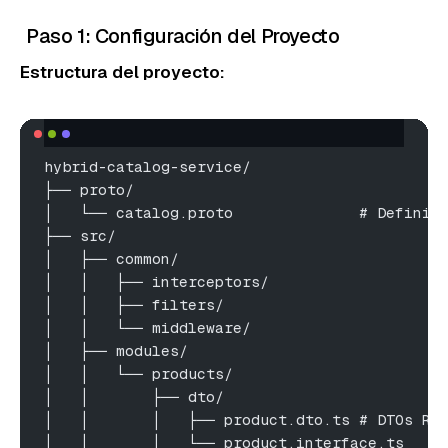
Paso 1: Configuración del Proyecto
Estructura del proyecto:
hybrid-catalog-service/
├── proto/
│   └── catalog.proto              # Definic
├── src/
│   ├── common/
│   │   ├── interceptors/
│   │   ├── filters/
│   │   └── middleware/
│   ├── modules/
│   │   └── products/
│   │       ├── dto/
│   │       │   ├── product.dto.ts # DTOs RE
│   │       │   └── product.interface.ts