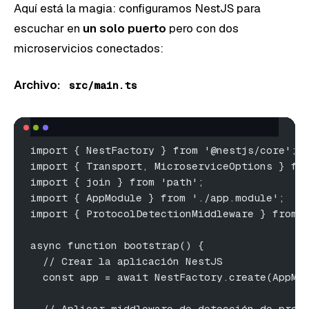
Aquí está la magia: configuramos NestJS para
escuchar en
un solo puerto
pero con dos
microservicios conectados:
Archivo:
src/main.ts
import { NestFactory } from '@nestjs/core';
import { Transport, MicroserviceOptions } fr
import { join } from 'path';
import { AppModule } from './app.module';
import { ProtocolDetectionMiddleware } from 
async function bootstrap() {
  // Crear la aplicación NestJS
  const app = await NestFactory.create(AppMo
  // Aplicar middleware de detección de prot