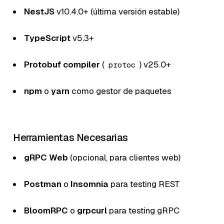
NestJS
v10.4.0+ (última versión estable)
TypeScript
v5.3+
Protobuf compiler
(
) v25.0+
protoc
npm
o
yarn
como gestor de paquetes
Herramientas Necesarias
gRPC Web
(opcional, para clientes web)
Postman
o
Insomnia
para testing REST
BloomRPC
o
grpcurl
para testing gRPC