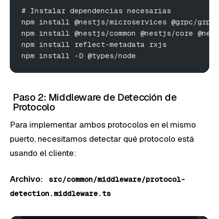
# Instalar dependencias necesarias
npm install @nestjs/microservices @grpc/grpc
npm install @nestjs/common @nestjs/core @nes
npm install reflect-metadata rxjs
npm install -D @types/node
Paso 2: Middleware de Detección de
Protocolo
Para implementar ambos protocolos en el mismo
puerto, necesitamos detectar qué protocolo está
usando el cliente:
Archivo:
src/common/middleware/protocol-
detection.middleware.ts