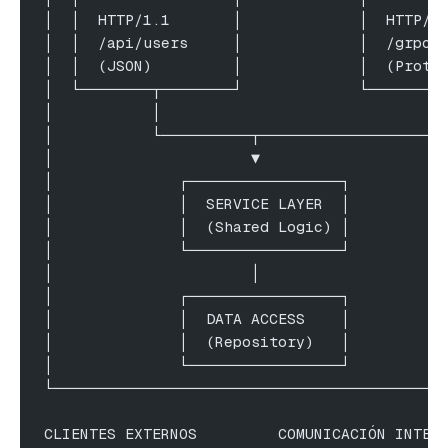
│  │  HTTP/1.1       │             │  HTTP/2
│  │  /api/users     │             │  /grpc/
│  │  (JSON)         │             │  (Proto
│  └────────┬────────┘             └────────
│           │                              │
│           └──────────┬───────────────────┘
│                      ▼                    
│              ┌─────────────────┐          
│              │  SERVICE LAYER  │          
│              │  (Shared Logic) │          
│              └─────────────────┘          
│                      │                    
│              ┌─────────────────┐          
│              │  DATA ACCESS    │          
│              │  (Repository)   │          
│              └─────────────────┘          
└───────────────────────────────────────────
CLIENTES EXTERNOS         COMUNICACIÓN INTER