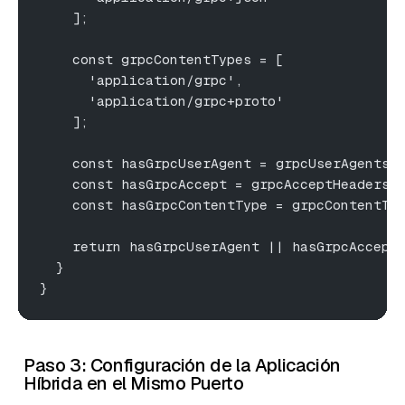
    ];
    const grpcContentTypes = [
      'application/grpc',
      'application/grpc+proto'
    ];
    const hasGrpcUserAgent = grpcUserAgents.
    const hasGrpcAccept = grpcAcceptHeaders.
    const hasGrpcContentType = grpcContentTy
    return hasGrpcUserAgent || hasGrpcAccept
  }
}
Paso 3: Configuración de la Aplicación
Híbrida en el Mismo Puerto