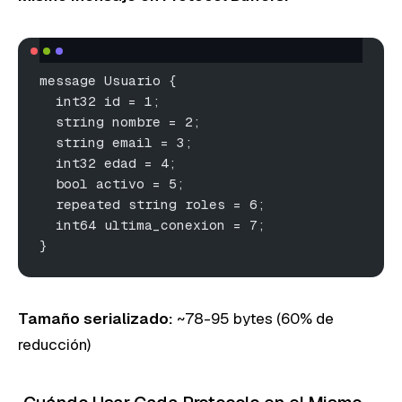
message Usuario {
  int32 id = 1;
  string nombre = 2;
  string email = 3;
  int32 edad = 4;
  bool activo = 5;
  repeated string roles = 6;
  int64 ultima_conexion = 7;
}
Tamaño serializado:
~78-95 bytes (60% de
reducción)