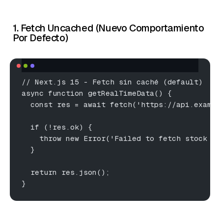
1. Fetch Uncached (Nuevo Comportamiento
Por Defecto)
// Next.js 15 - Fetch sin caché (default)
async function getRealTimeData() {
  const res = await fetch('https://api.examp
  if (!res.ok) {
    throw new Error('Failed to fetch stock p
  }
  return res.json();
}