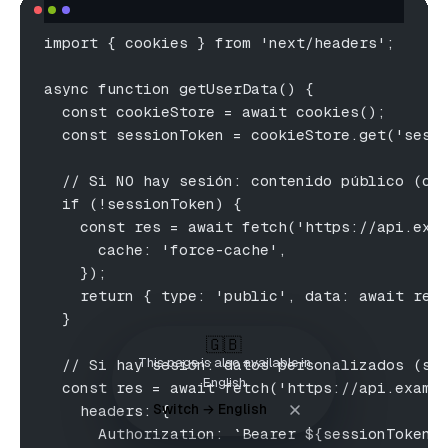
import { cookies } from 'next/headers';
async function getUserData() {
  const cookieStore = await cookies();
  const sessionToken = cookieStore.get('sess
  // Si NO hay sesión: contenido público (ca
  if (!sessionToken) {
    const res = await fetch('https://api.exa
      cache: 'force-cache',
    });
    return { type: 'public', data: await res
  }
🇬🇧
This page is also available in
  // Si hay sesión: datos personalizados (si
English
  const res = await fetch('https://api.examp
Switch → English
    headers: {
      Authorization: `Bearer ${sessionToken.