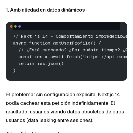
1. Ambigüedad en datos dinámicos
// Next.js 14 - Comportamiento impredecible
async function getUserProfile() {
  // ¿Está cacheado? ¿Por cuánto tiempo? ¿Qu
  const res = await fetch('https://api.examp
  return res.json();
}
El problema: sin configuración explícita, Next.js 14
podía cachear esta petición indefinidamente. El
resultado: usuarios viendo datos obsoletos de otros
usuarios (data leaking entre sesiones).