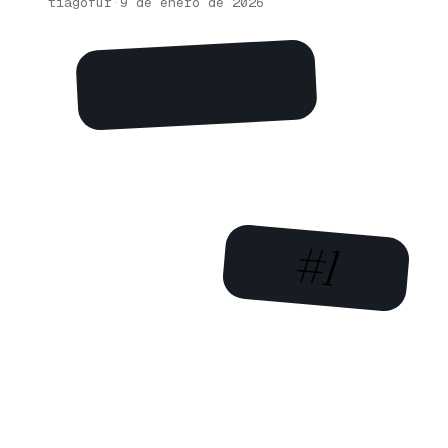
tiagofur
·
9 de enero de 2026
#1