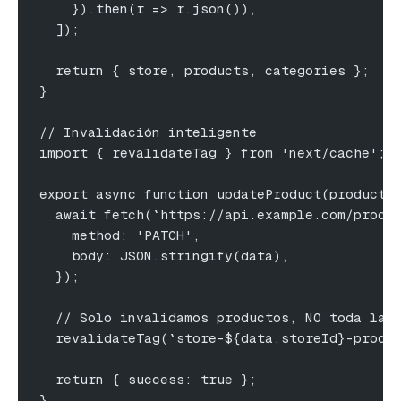
    }).then(r => r.json()),
  ]);
  return { store, products, categories };
}
// Invalidación inteligente
import { revalidateTag } from 'next/cache';
export async function updateProduct(productI
  await fetch(`https://api.example.com/produ
    method: 'PATCH',
    body: JSON.stringify(data),
  });
  // Solo invalidamos productos, NO toda la 
  revalidateTag(`store-${data.storeId}-produ
  return { success: true };
}