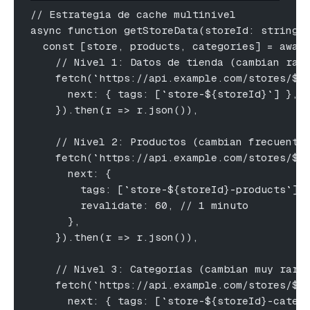
// Estrategia de cache multinivel
async function getStoreData(storeId: string)
  const [store, products, categories] = awai
    // Nivel 1: Datos de tienda (cambian rar
    fetch(`https://api.example.com/stores/${
      next: { tags: [`store-${storeId}`] },
    }).then(r => r.json()),
    // Nivel 2: Productos (cambian frecuente
    fetch(`https://api.example.com/stores/${
      next: {
        tags: [`store-${storeId}-products`],
        revalidate: 60, // 1 minuto
      },
    }).then(r => r.json()),
    // Nivel 3: Categorías (cambian muy rara
    fetch(`https://api.example.com/stores/${
      next: { tags: [`store-${storeId}-categ