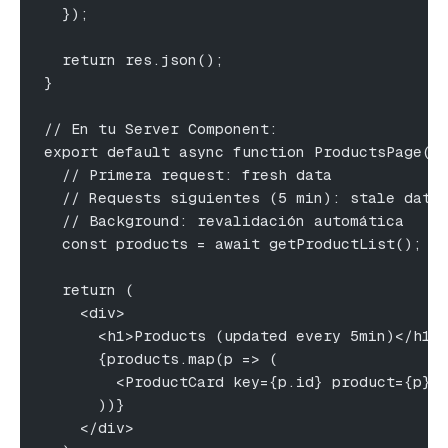
  });
  return res.json();
}
// En tu Server Component:
export default async function ProductsPage()
  // Primera request: fresh data
  // Requests siguientes (5 min): stale data
  // Background: revalidación automática
  const products = await getProductList();
  return (
    <div>
      <h1>Products (updated every 5min)</h1>
      {products.map(p => (
        <ProductCard key={p.id} product={p} 
      ))}
    </div>