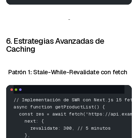
6. Estrategias Avanzadas de
Caching
Patrón 1: Stale-While-Revalidate con fetch
// Implementación de SWR con Next.js 15 fetc
async function getProductList() {
  const res = await fetch('https://api.examp
    next: {
      revalidate: 300, // 5 minutos
    },