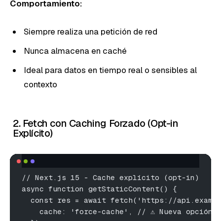
Comportamiento:
Siempre realiza una petición de red
Nunca almacena en caché
Ideal para datos en tiempo real o sensibles al
contexto
2. Fetch con Caching Forzado (Opt-in
Explícito)
// Next.js 15 - Cache explícito (opt-in)
async function getStaticContent() {
  const res = await fetch('https://api.examp
    cache: 'force-cache', // ⚠️ Nueva opción 