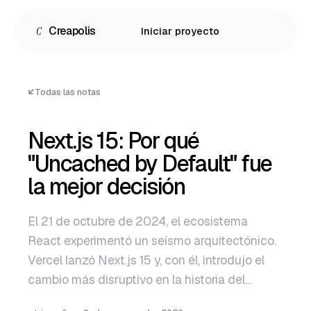
C
Creapolis
Iniciar proyecto
Todas las notas
Next.js 15: Por qué
"Uncached by Default" fue
la mejor decisión
El 21 de octubre de 2024, el ecosistema
React experimentó un seísmo arquitectónico.
Español
Vercel lanzó Next.js 15 y, con él, introdujo el
English
cambio más disruptivo en la historia del…
Português