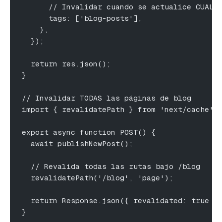
      // Invalidar cuando se actualice CUALQ
      tags: ['blog-posts'],
    },
  });
  return res.json();
}
// Invalidar TODAS las páginas de blog
import { revalidatePath } from 'next/cache';
export async function POST() {
  await publishNewPost();
  // Revalida todas las rutas bajo /blog
  revalidatePath('/blog', 'page');
  return Response.json({ revalidated: true }
}