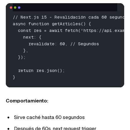
// Next.js 15 - Revalidación cada 60 segundo
async function getArticles() {
  const res = await fetch('https://api.examp
    next: {
      revalidate: 60, // Segundos
    },
  });
  return res.json();
}
Comportamiento:
Sirve caché hasta 60 segundos
Después de 60s, next request trigger