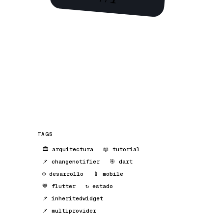
TAGS
🏛 arquitectura
📖 tutorial
📌 changenotifier
🎯 dart
⚙️ desarrollo
📱 mobile
💙 flutter
↻ estado
📌 inheritedwidget
📌 multiprovider