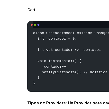
Dart
class ContadorModel extends Change
  int _contador = 0;
  int get contador => _contador;
  void incrementar() {
    _contador++;
    notifyListeners(); // Notifica
  }
}
Tipos de Providers: Un Provider para c