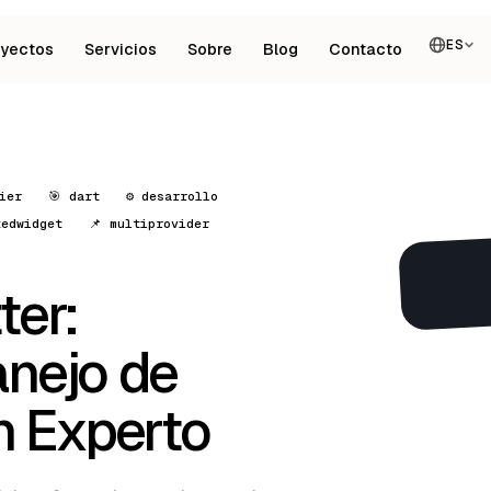
ES
oyectos
Servicios
Sobre
Blog
Contacto
ier
🎯 dart
⚙️ desarrollo
tedwidget
📌 multiprovider
ter:
anejo de
 Experto