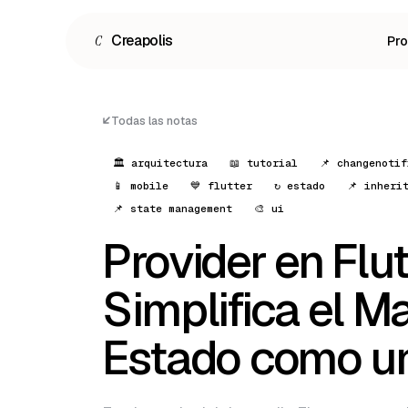
C
Creapolis
Pr
Todas las notas
🏛 arquitectura
📖 tutorial
📌 changenotif
📱 mobile
💙 flutter
↻ estado
📌 inheri
📌 state management
🎨 ui
Provider en Flut
Simplifica el M
Español
Estado como un
English
Português