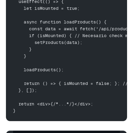
  useEffect(() => {
    let isMounted = true;
    async function loadProducts() {
      const data = await fetch('/api/product
      if (isMounted) { // Necesario check ma
        setProducts(data);
      }
    }
    loadProducts();
    return () => { isMounted = false; }; // 
  }, []);
  return <div>{/*...*/}</div>;
}