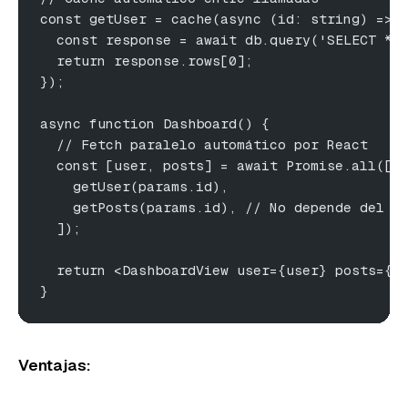
const getUser = cache(async (id: string) => 
  const response = await db.query('SELECT * 
  return response.rows[0];
});
async function Dashboard() {
  // Fetch paralelo automático por React
  const [user, posts] = await Promise.all([
    getUser(params.id),
    getPosts(params.id), // No depende del p
  ]);
  return <DashboardView user={user} posts={p
}
Ventajas: