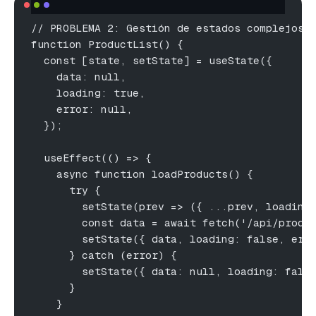
// PROBLEMA 2: Gestión de estados complejos 
function ProductList() {
  const [state, setState] = useState({
    data: null,
    loading: true,
    error: null,
  });
  useEffect(() => {
    async function loadProducts() {
      try {
        setState(prev => ({ ...prev, loading
        const data = await fetch('/api/produ
        setState({ data, loading: false, err
      } catch (error) {
        setState({ data: null, loading: fals
      }
    }