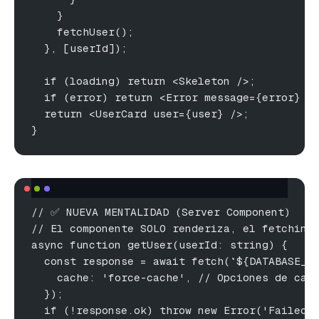
    }
    fetchUser();
  }, [userId]);
  if (loading) return <Skeleton />;
  if (error) return <Error message={error} /
  return <UserCard user={user} />;
}
// ✅ NUEVA MENTALIDAD (Server Component)
// El componente SOLO renderiza, el fetching
async function getUser(userId: string) {
  const response = await fetch(`${DATABASE_U
    cache: 'force-cache', // Opciones de cac
  });
  if (!response.ok) throw new Error('Failed 