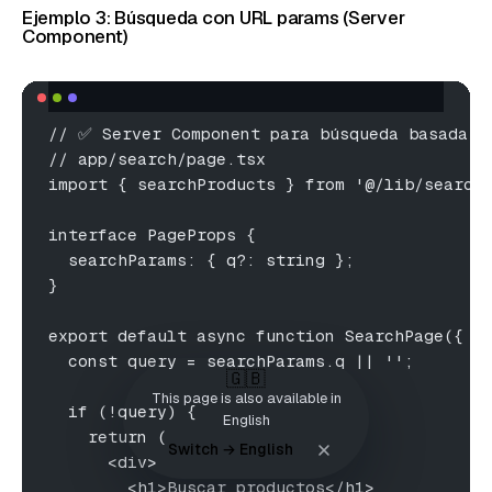
Ejemplo 3: Búsqueda con URL params (Server
Component)
// ✅ Server Component para búsqueda basada e
// app/search/page.tsx
import { searchProducts } from '@/lib/search
interface PageProps {
  searchParams: { q?: string };
}
export default async function SearchPage({ s
  const query = searchParams.q || '';
🇬🇧
This page is also available in
  if (!query) {
English
    return (
Switch → English
      <div>
        <h1>Buscar productos</h1>