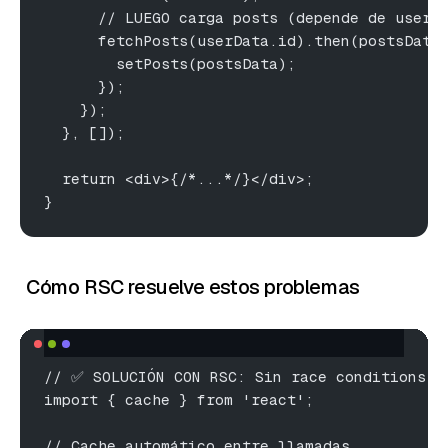
      // LUEGO carga posts (depende de user)
      fetchPosts(userData.id).then(postsData
        setPosts(postsData);
      });
    });
  }, []);
  return <div>{/*...*/}</div>;
}
Cómo RSC resuelve estos problemas
// ✅ SOLUCIÓN CON RSC: Sin race conditions, 
import { cache } from 'react';
// Cache automático entre llamadas