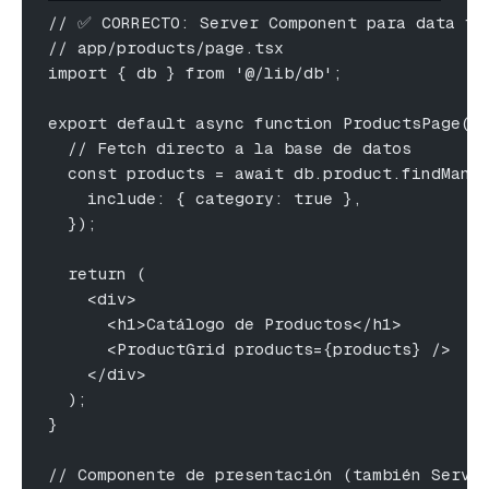
// ✅ CORRECTO: Server Component para data fe
// app/products/page.tsx
import { db } from '@/lib/db';
export default async function ProductsPage()
  // Fetch directo a la base de datos
  const products = await db.product.findMany
    include: { category: true },
  });
  return (
    <div>
      <h1>Catálogo de Productos</h1>
      <ProductGrid products={products} />
    </div>
  );
}
// Componente de presentación (también Serve