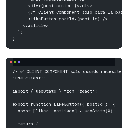
      <div>{post.content}</div>
      {/* Client Component solo para la part
      <LikeButton postId={post.id} />
    </article>
  );
}
// ✅ CLIENT COMPONENT solo cuando necesites 
'use client';
import { useState } from 'react';
export function LikeButton({ postId }) {
  const [likes, setLikes] = useState(0);
  return (