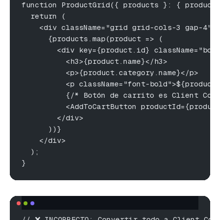
function ProductGrid({ products }: { product
  return (
    <div className="grid grid-cols-3 gap-4">
      {products.map(product => (
        <div key={product.id} className="bor
          <h3>{product.name}</h3>
          <p>{product.category.name}</p>
          <p className="font-bold">${product
          {/* Botón de carrito es Client Com
          <AddToCartButton productId={produc
        </div>
      ))}
    </div>
  );
}
// ❌ INCORRECTO: Convertir todo a Client Com