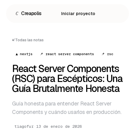
C
Creapolis
Iniciar proyecto
Todas las notas
▲ nextjs
📌 react server components
📌 rsc
React Server Components
(RSC) para Escépticos: Una
Guía Brutalmente Honesta
Guía honesta para entender React Server
Español
Components y cuándo usarlos en producción.
English
tiagofur
·
13 de enero de 2026
Português