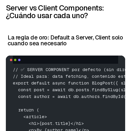
Server vs Client Components:
¿Cuándo usar cada uno?
La regla de oro: Default a Server, Client solo
cuando sea necesario
// ✅ SERVER COMPONENT por defecto (sin direc
// Ideal para: data fetching, contenido está
export default async function BlogPost({ slu
  const post = await db.posts.findBySlug(slu
  const author = await db.authors.findById(p
  return (
    <article>
      <h1>{post.title}</h1>
      <p>By {author.name}</p>