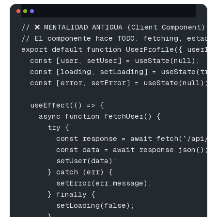
// ❌ MENTALIDAD ANTIGUA (Client Component)
// El componente hace TODO: fetching, estado
export default function UserProfile({ userId
  const [user, setUser] = useState(null);
  const [loading, setLoading] = useState(tru
  const [error, setError] = useState(null);
  useEffect(() => {
    async function fetchUser() {
      try {
        const response = await fetch(`/api/u
        const data = await response.json();
        setUser(data);
      } catch (err) {
        setError(err.message);
      } finally {
        setLoading(false);
      }