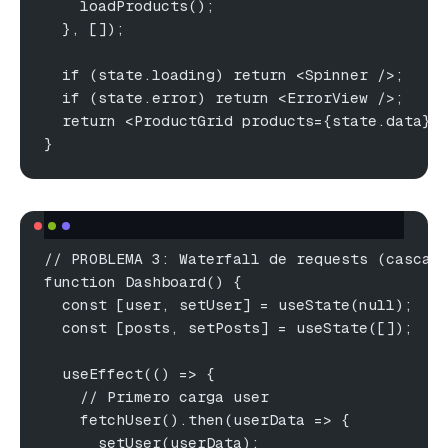
    loadProducts();
  }, []);
  if (state.loading) return <Spinner />;
  if (state.error) return <ErrorView />;
  return <ProductGrid products={state.data} 
}
// PROBLEMA 3: Waterfall de requests (cascad
function Dashboard() {
  const [user, setUser] = useState(null);
  const [posts, setPosts] = useState([]);
  useEffect(() => {
    // Primero carga user
    fetchUser().then(userData => {
      setUser(userData);