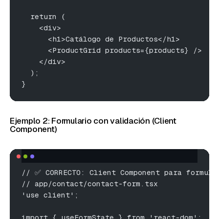
  return (
    <div>
      <h1>Catálogo de Productos</h1>
      <ProductGrid products={products} />
    </div>
  );
}
Ejemplo 2: Formulario con validación (Client
Component)
// ✅ CORRECTO: Client Component para formula
// app/contact/contact-form.tsx
'use client';
import { useFormState } from 'react-dom';