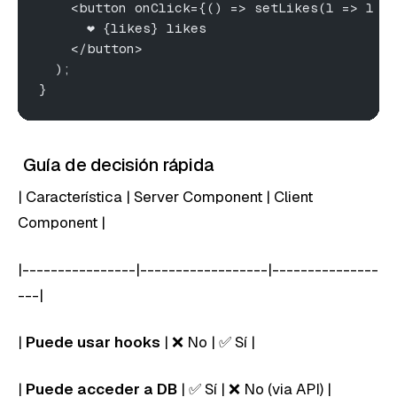
    <button onClick={() => setLikes(l => l +
      ❤️ {likes} likes
    </button>
  );
}
Guía de decisión rápida
| Característica | Server Component | Client
Component |
|----------------|------------------|---------------
---|
|
Puede usar hooks
| ❌ No | ✅ Sí |
|
Puede acceder a DB
| ✅ Sí | ❌ No (via API) |