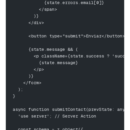
            {state.errors.email[0]}
          </span>
        )}
      </div>
      <button type="submit">Enviar</button>
      {state.message && (
        <p className={state.success ? 'succe
          {state.message}
        </p>
      )}
    </form>
  );
}
async function submitContact(prevState: any,
  'use server'; // Server Action
  const schema = z.object({