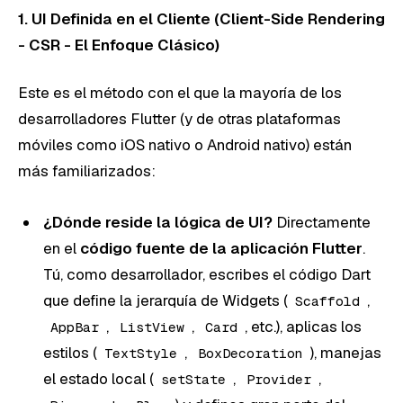
1. UI Definida en el Cliente (Client-Side Rendering
- CSR - El Enfoque Clásico)
Este es el método con el que la mayoría de los
desarrolladores Flutter (y de otras plataformas
móviles como iOS nativo o Android nativo) están
más familiarizados:
¿Dónde reside la lógica de UI?
Directamente
en el
código fuente de la aplicación Flutter
.
Tú, como desarrollador, escribes el código Dart
que define la jerarquía de Widgets (
,
Scaffold
,
,
, etc.), aplicas los
AppBar
ListView
Card
estilos (
,
), manejas
TextStyle
BoxDecoration
el estado local (
,
,
setState
Provider