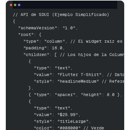
// API de SDUI (Ejemplo Simplificado)
{
  "schemaVersion": "1.0",
  "root": {
    "type": "column", // El widget raíz es u
    "padding": 16.0,
    "children": [ // Los hijos de la Columna
      { 
        "type": "text", 
        "value": "Flutter T-Shirt", // Dato 
        "style": "headlineMedium" // Referen
      },
      { "type": "spacer", "height": 8.0 }, /
      { 
        "type": "text", 
        "value": "$25.99", 
        "style": "titleLarge",
        "color": "#008000" // Verde