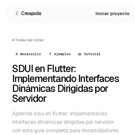
C
Creapolis
Iniciar proyecto
Todas las notas
⚙️ desarrollo
📌 ejemplos
📖 tutorial
SDUI en Flutter:
Implementando Interfaces
Dinámicas Dirigidas por
Servidor
Español
Aprende sdui en flutter: implementando
English
interfaces dinámicas dirigidas por servidor
Português
con esta guía completa para desarrolladores.