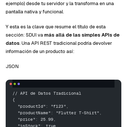
ejemplo) desde tu servidor y la transforma en una
pantalla nativa y funcional.
Y esta es la clave que resume el título de esta
sección: SDUI va
más allá de las simples APIs de
datos
. Una API REST tradicional podría devolver
información de un producto así:
JSON
// API de Datos Tradicional
{
  "productId": "f123",
  "productName": "Flutter T-Shirt",
  "price": 25.99,
  "inStock": true,