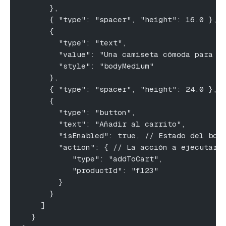
      },
      { "type": "spacer", "height": 16.0 },
      { 
        "type": "text", 
        "value": "Una camiseta cómoda para t
        "style": "bodyMedium"
      },
      { "type": "spacer", "height": 24.0 },
      { 
        "type": "button", 
        "text": "Añadir al carrito", 
        "isEnabled": true, // Estado del bot
        "action": { // La acción a ejecutar 
           "type": "addToCart", 
           "productId": "f123" 
        } 
      }
    ]
  }