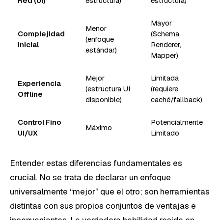
Red (UI)
estructura)
estructura)
Mayor
Menor
Complejidad
(Schema,
(enfoque
Inicial
Renderer,
estándar)
Mapper)
Mejor
Limitada
Experiencia
(estructura UI
(requiere
Offline
disponible)
caché/fallback)
Control Fino
Potencialmente
Máximo
UI/UX
Limitado
Entender estas diferencias fundamentales es
crucial. No se trata de declarar un enfoque
universalmente “mejor” que el otro; son herramientas
distintas con sus propios conjuntos de ventajas e
inconvenientes. La verdadera habilidad reside en