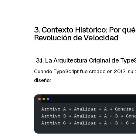
3. Contexto Histórico: Por qu
Revolución de Velocidad
3.1. La Arquitectura Original de Type
Cuando TypeScript fue creado en 2012, su a
diseño:
Archivo A → Analizar → A → Generar
Archivo B → Analizar → A + B → Gen
Archivo C → Analizar → A + B + C →