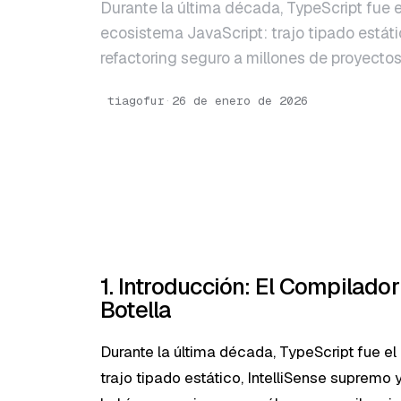
Durante la última década, TypeScript fue el
ecosistema JavaScript: trajo tipado estáti
refactoring seguro a millones de proyecto
tiagofur
·
26 de enero de 2026
1. Introducción: El Compilador
Botella
Durante la última década, TypeScript fue el
trajo tipado estático, IntelliSense supremo 