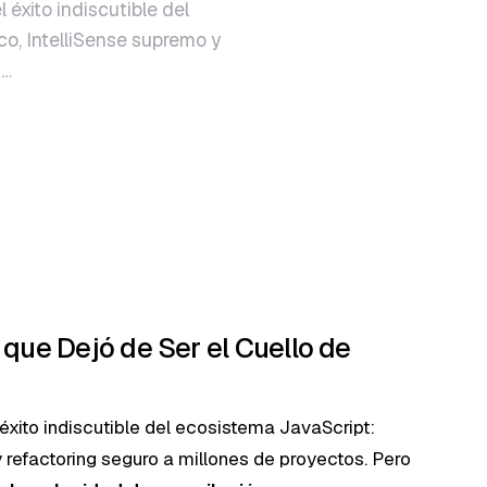
 éxito indiscutible del
co, IntelliSense supremo y
s…
 que Dejó de Ser el Cuello de
 éxito indiscutible del ecosistema JavaScript:
y refactoring seguro a millones de proyectos. Pero