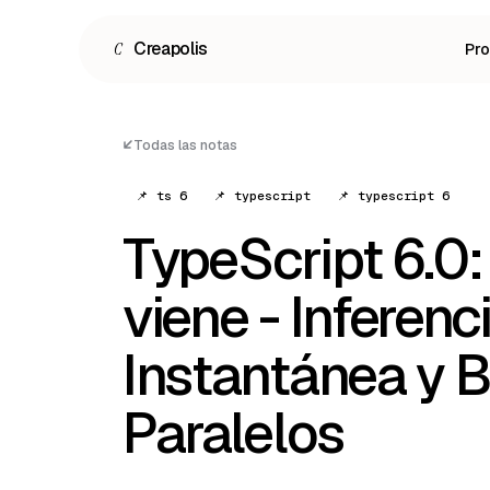
C
Creapolis
Pr
Todas las notas
📌 ts 6
📌 typescript
📌 typescript 6
TypeScript 6.0:
viene - Inferenc
Instantánea y B
Español
Paralelos
English
Português