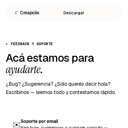
C
Creapolis
Descargar
FEEDBACK Y SOPORTE
Acá estamos para
.
ayudarte
¿Bug? ¿Sugerencia? ¿Sólo querés decir hola?
Español
Escribinos — leemos todo y contestamos rápido.
English
Português
Soporte por email
✉️
Para bugs, sugerencias o cualquier consulta —