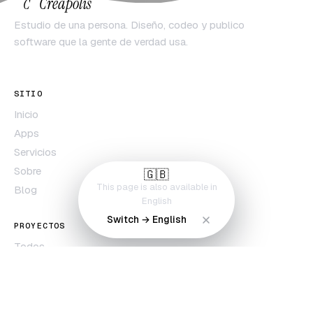
Creapolis
C
Estudio de una persona. Diseño, codeo y publico
software que la gente de verdad usa.
SITIO
Inicio
Apps
Servicios
Sobre
🇬🇧
This page is also available in
Blog
English
Switch → English
PROYECTOS
Todos
Solennix
Pepinillo
Películas