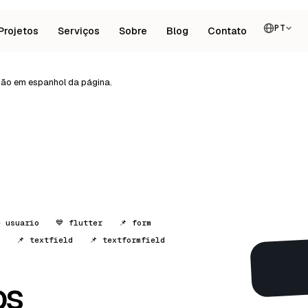
PT
Projetos
Serviços
Sobre
Blog
Contato
rsão em espanhol da página.
e usuario
💙 flutter
📌 form
📌 textfield
📌 textformfield
os