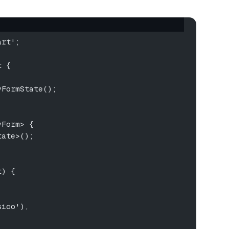
art';
t {
yFormState();
yForm> {
tate>();
t) {
sico'),