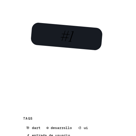
#1
TAGS
🎯 dart
⚙️ desarrollo
🎨 ui
📌 entrada de usuario