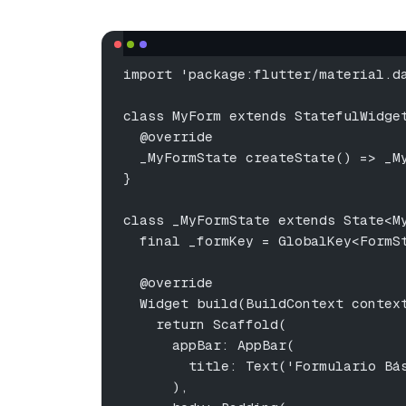
import 'package:flutter/material.d
class MyForm extends StatefulWidge
  @override
  _MyFormState createState() => _M
}
class _MyFormState extends State<M
  final _formKey = GlobalKey<FormS
  @override
  Widget build(BuildContext contex
    return Scaffold(
      appBar: AppBar(
        title: Text('Formulario Bá
      ),