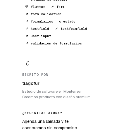
💙 flutter
📌 form
📌 form validation
📌 formularios
↻ estado
📌 textfield
📌 textformfield
📌 user input
📌 validación de formularios
C
ESCRITO POR
tiagofur
Estudio de software en Monterrey.
Creamos producto con diseño premium.
¿NECESITAS AYUDA?
Agenda una llamada y te
asesoramos sin compromiso.