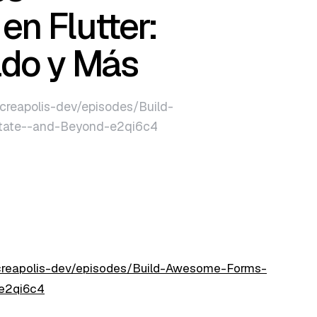
en Flutter:
ado y Más
/creapolis-dev/episodes/Build-
State--and-Beyond-e2qi6c4
/creapolis-dev/episodes/Build-Awesome-Forms-
-e2qi6c4