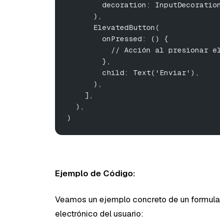
        decoration: InputDecoratio
      ),
      ElevatedButton(
        onPressed: () {
          // Acción al presionar e
        },
        child: Text('Enviar'),
      ),
    ],
  ),
)
Ejemplo de Código:
Veamos un ejemplo concreto de un formulari
electrónico del usuario: