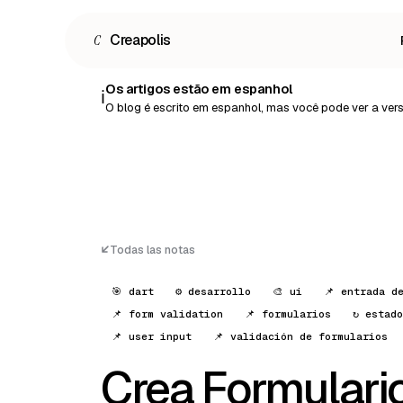
C
Creapolis
Os artigos estão em espanhol
ℹ️
O blog é escrito em espanhol, mas você pode ver a ve
Todas las notas
🎯 dart
⚙️ desarrollo
🎨 ui
📌 entrada d
📌 form validation
📌 formularios
↻ estado
📌 user input
📌 validación de formularios
Crea Formulari
Español