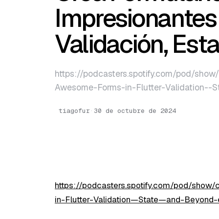
English
Impresionantes 
Português
Validación, Est
https://podcasters.spotify.com/pod/show
Awesome-Forms-in-Flutter-Validation--
tiagofur
·
30 de octubre de 2024
https://podcasters.spotify.com/pod/show
in-Flutter-Validation—State—and-Beyond