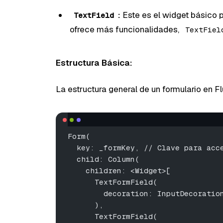
:
Este es el widget básico p
TextField
ofrece más funcionalidades,
TextFiel
Estructura Básica:
La estructura general de un formulario en Flu
Form(
  key: _formKey, // Clave para acc
  child: Column(
    children: <Widget>[
      TextFormField(
        decoration: InputDecoratio
      ),
      TextFormField(