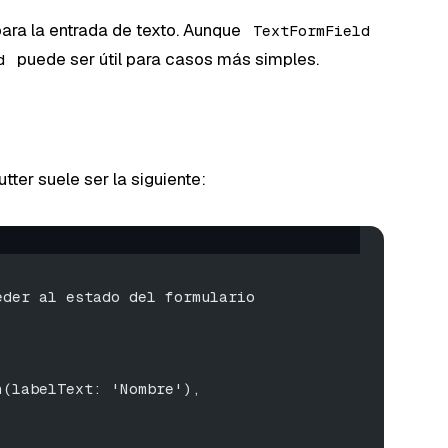
ara la entrada de texto. Aunque
TextFormField
puede ser útil para casos más simples.
d
tter suele ser la siguiente:
eder al estado del formulario
n(labelText: 'Nombre'),