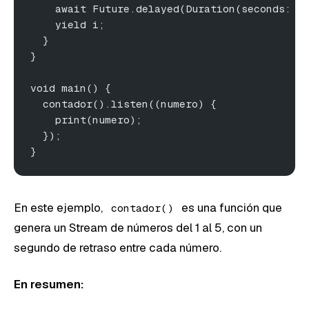
    await Future.delayed(Duration(seconds: 1
    yield i;
  }
}
void main() {
  contador().listen((numero) {
    print(numero);
  });
}
En este ejemplo,
es una función que
contador()
genera un Stream de números del 1 al 5, con un
segundo de retraso entre cada número.
En resumen: