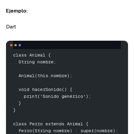
Ejemplo:
Dart
class Animal {
  String nombre;
  Animal(this.nombre);
  void hacerSonido() {
    print('Sonido genérico');
  }
}
class Perro extends Animal {
  Perro(String nombre) : super(nombre);