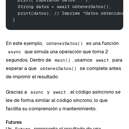
  String datos = await obtenerDatos();
  print(datos); // Imprime "Datos obtenidos"
}
En este ejemplo,
es una función
obtenerDatos()
que simula una operación que toma 2
async
segundos. Dentro de
, usamos
para
main()
await
esperar a que
se complete antes
obtenerDatos()
de imprimir el resultado.
Gracias a
y
, el código asíncrono se
async
await
lee de forma similar al código síncrono, lo que
facilita su comprensión y mantenimiento.
Futures
Un
representa el resultado de una
Future