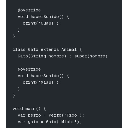
  @override
  void hacerSonido() {
    print('Guau!');
  }
}
class Gato extends Animal {
  Gato(String nombre) : super(nombre);
  @override
  void hacerSonido() {
    print('Miau!');
  }
}
void main() {
  var perro = Perro('Fido');
  var gato = Gato('Michi');