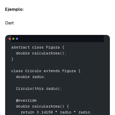
Ejemplo:
Dart
abstract class Figura {
  double calcularArea();
}
class Circulo extends Figura {
  double radio;
  Circulo(this.radio);
  @override
  double calcularArea() {
    return 3.14159 * radio * radio;