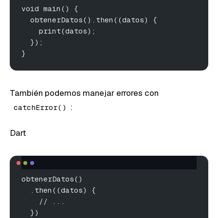
void main() {
  obtenerDatos().then((datos) {
    print(datos);
  });
}
También podemos manejar errores con
:
catchError()
Dart
obtenerDatos()
  .then((datos) {
    // ...
  })