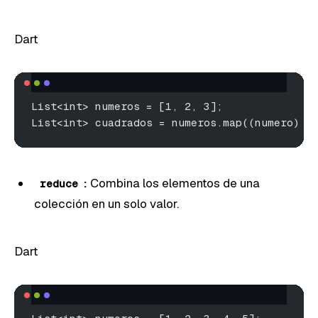
Dart
List<int> numeros = [1, 2, 3];
List<int> cuadrados = numeros.map((numero) =
:
Combina los elementos de una
reduce
colección en un solo valor.
Dart