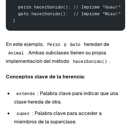
  perro.hacerSonido(); // Imprime "Guau!"
  gato.hacerSonido();  // Imprime "Miau!"
}
En este ejemplo,
y
heredan de
Perro
Gato
. Ambas subclases tienen su propia
Animal
implementación del método
.
hacerSonido()
Conceptos clave de la herencia:
: Palabra clave para indicar que una
extends
clase hereda de otra.
: Palabra clave para acceder a
super
miembros de la superclase.