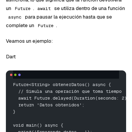
un
.
se utiliza dentro de una función
Future
await
para pausar la ejecución hasta que se
async
complete un
.
Future
Veamos un ejemplo:
Dart
Future<String> obtenerDatos() async {
  // Simula una operación que toma tiempo
  await Future.delayed(Duration(seconds: 2))
  return 'Datos obtenidos';
}
void main() async {
  print('Esperando datos...');