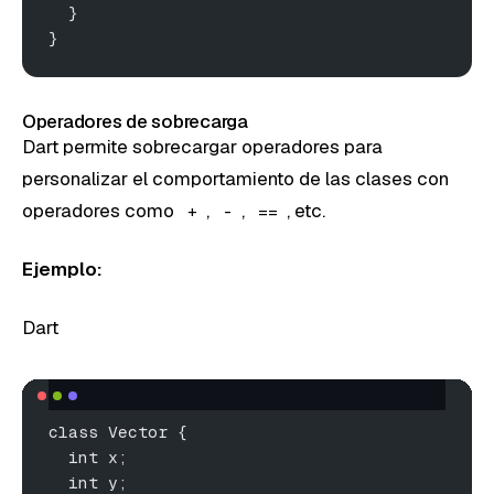
  }
}
Operadores de sobrecarga
Dart permite sobrecargar operadores para
personalizar el comportamiento de las clases con
operadores como
,
,
, etc.
+
-
==
Ejemplo:
Dart
class Vector {
  int x;
  int y;