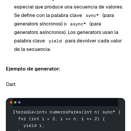
especial que produce una secuencia de valores.
Se define con la palabra clave
(para
sync*
generators síncronos) o
(para
async*
generators asíncronos). Los generators usan la
palabra clave
para devolver cada valor
yield
de la secuencia.
Ejemplo de generator:
Dart
Iterable<int> numerosPares(int n) sync* {
  for (int i = 2; i <= n; i += 2) {
    yield i;