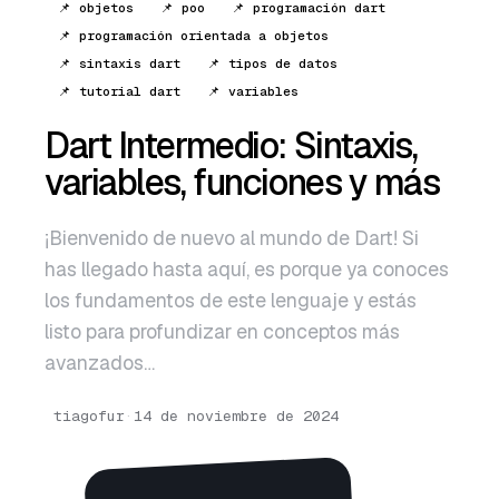
📌 objetos
📌 poo
📌 programación dart
English
📌 programación orientada a objetos
Português
📌 sintaxis dart
📌 tipos de datos
📌 tutorial dart
📌 variables
Dart Intermedio: Sintaxis,
variables, funciones y más
¡Bienvenido de nuevo al mundo de Dart! Si
has llegado hasta aquí, es porque ya conoces
los fundamentos de este lenguaje y estás
listo para profundizar en conceptos más
avanzados…
tiagofur
·
14 de noviembre de 2024