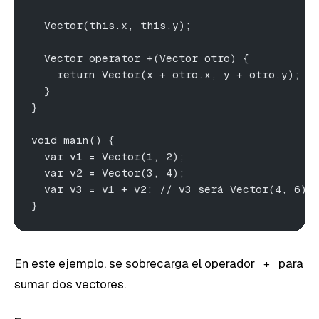
  Vector(this.x, this.y);
  Vector operator +(Vector otro) {
    return Vector(x + otro.x, y + otro.y);
  }
}
void main() {
  var v1 = Vector(1, 2);
  var v2 = Vector(3, 4);
  var v3 = v1 + v2; // v3 será Vector(4, 6)
}
En este ejemplo, se sobrecarga el operador
para
+
sumar dos vectores.