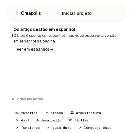
C
Creapolis
Iniciar projeto
Os artigos estão em espanhol
ℹ️
O blog é escrito em espanhol, mas você pode ver a versão
em espanhol da página.
Ver em espanhol →
Todas las notas
📖 tutorial
📌 clases
🏛 arquitectura
🎯 dart
⚙️ desarrollo
💙 flutter
Español
📌 funciones
📌 guía dart
📌 lenguaje dart