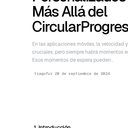
English
Más Allá del
Português
CircularProgres
En las aplicaciones móviles, la velocidad 
cruciales, pero siempre habrá momentos en
Esos momentos de espera pueden…
tiagofur
·
20 de septiembre de 2024
1. Introducción