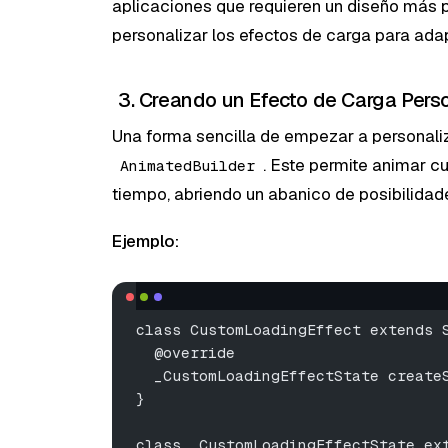
aplicaciones que requieren un diseño más p
personalizar los efectos de carga para adap
3. Creando un Efecto de Carga Pers
Una forma sencilla de empezar a personali
. Este permite animar cu
AnimatedBuilder
tiempo, abriendo un abanico de posibilidad
Ejemplo:
class CustomLoadingEffect extends 
  @override
  _CustomLoadingEffectState create
}
class _CustomLoadingEffectState ex