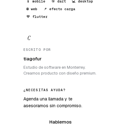
📱 mobile
🎯 dart
💻 desktop
🌐 web
📌 efecto carga
💙 flutter
C
ESCRITO POR
tiagofur
Estudio de software en Monterrey.
Creamos producto con diseño premium.
¿NECESITAS AYUDA?
Agenda una llamada y te
asesoramos sin compromiso.
Hablemos