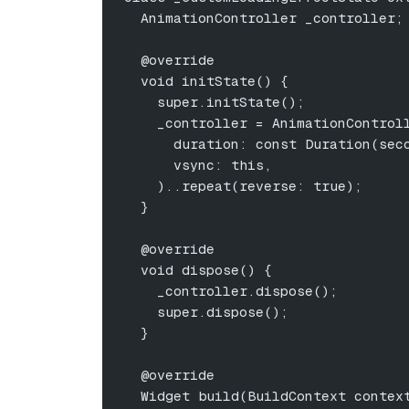
  AnimationController _controller;
  @override
  void initState() {
    super.initState();
    _controller = AnimationControl
      duration: const Duration(sec
      vsync: this,
    )..repeat(reverse: true);
  }
  @override
  void dispose() {
    _controller.dispose();
    super.dispose();
  }
  @override
  Widget build(BuildContext contex