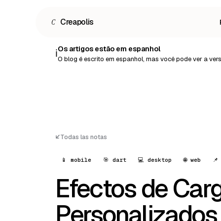
C
Creapolis
Os artigos estão em espanhol
ℹ️
O blog é escrito em espanhol, mas você pode ver a ve
Todas las notas
📱 mobile
🎯 dart
💻 desktop
🌐 web
📌
Efectos de Car
Personalizados 
Español