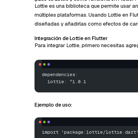
Lottie es una biblioteca que permite usar a
múltiples plataformas. Usando Lottie en Fl
diseñadas y añadirlas como efectos de car
Integración de Lottie en Flutter
Para integrar Lottie, primero necesitas agre
dependencies:
  lottie: ^1.0.1
Ejemplo de uso:
import 'package:lottie/lottie.dart