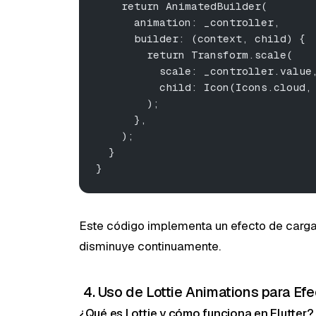
    return AnimatedBuilder(
      animation: _controller,
      builder: (context, child) {
        return Transform.scale(
          scale: _controller.value
          child: Icon(Icons.cloud,
        );
      },
    );
  }
}
Este código implementa un efecto de carga
disminuye continuamente.
4. Uso de Lottie Animations para Ef
¿Qué es Lottie y cómo funciona en Flutter?