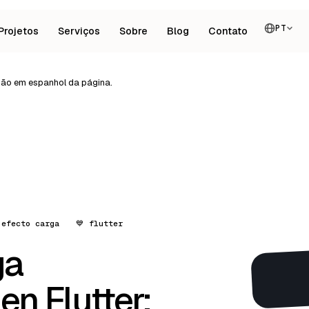
PT
Projetos
Serviços
Sobre
Blog
Contato
rsão em espanhol da página.
 efecto carga
💙 flutter
ga
en Flutter: