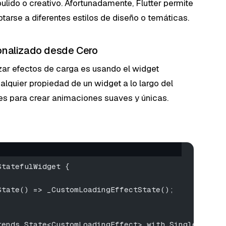
ulido o creativo. Afortunadamente, Flutter permite
tarse a diferentes estilos de diseño o temáticas.
onalizado desde Cero
zar efectos de carga es usando el widget
alquier propiedad de un widget a lo largo del
es para crear animaciones suaves y únicas.
StatefulWidget {
State() => _CustomLoadingEffectState();
tends State<CustomLoadingEffect> with SingleTicker