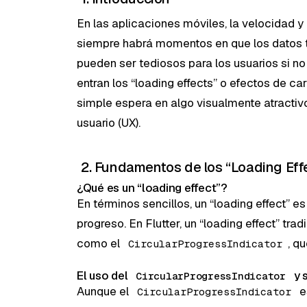
En las aplicaciones móviles, la velocidad y
siempre habrá momentos en que los datos 
pueden ser tediosos para los usuarios si n
entran los “loading effects” o efectos de ca
simple espera en algo visualmente atractivo
usuario (UX).
2. Fundamentos de los “Loading Effe
¿Qué es un “loading effect”?
En términos sencillos, un “loading effect” es
progreso. En Flutter, un “loading effect” t
como el
, q
CircularProgressIndicator
El uso del
y 
CircularProgressIndicator
Aunque el
e
CircularProgressIndicator