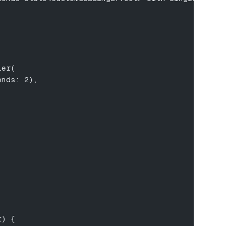
ler(
onds: 2),
t) {