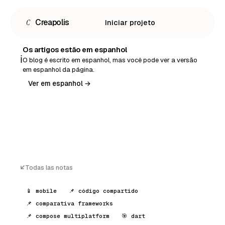
C
Creapolis
Iniciar projeto
Os artigos estão em espanhol
ℹ️
O blog é escrito em espanhol, mas você pode ver a versão
em espanhol da página.
Ver em espanhol →
Todas las notas
📱 mobile
📌 código compartido
📌 comparativa frameworks
Español
📌 compose multiplatform
🎯 dart