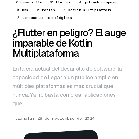
⚙️ desarrollo
💙 flutter
📌 jetpack compose
English
📌 kmm
📌 kotlin
📌 kotlin multiplatform
Português
📌 tendencias tecnológicas
¿Flutter en peligro? El auge
imparable de Kotlin
Multiplataforma
En la era actual del desarrollo de software, la
capacidad de llegar a un público amplio en
múltiples plataformas es más crucial que
nunca. Ya no basta con crear aplicaciones
que…
tiagofur
·
28 de noviembre de 2024