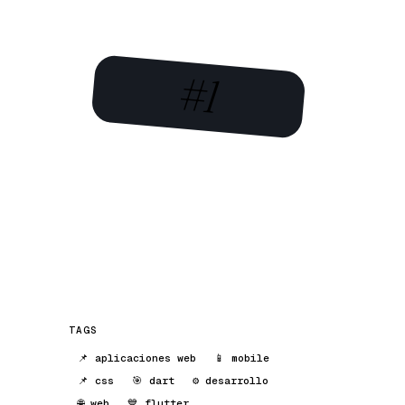
#1
TAGS
📌 aplicaciones web
📱 mobile
📌 css
🎯 dart
⚙️ desarrollo
🌐 web
💙 flutter