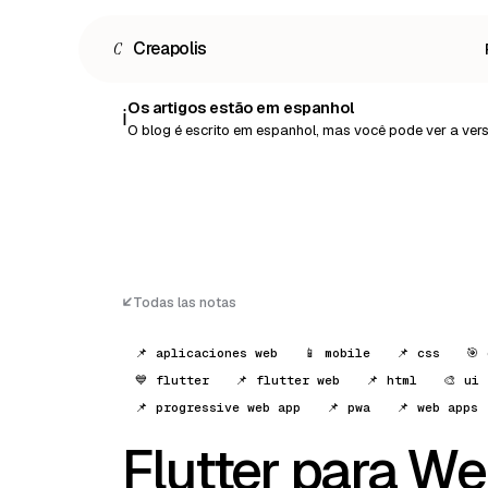
C
Creapolis
Os artigos estão em espanhol
ℹ️
O blog é escrito em espanhol, mas você pode ver a ve
Todas las notas
📌 aplicaciones web
📱 mobile
📌 css
🎯
💙 flutter
📌 flutter web
📌 html
🎨 ui
📌 progressive web app
📌 pwa
📌 web apps
Flutter para We
Español