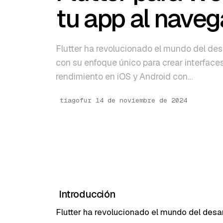
English
tu app al nave
Português
Flutter ha revolucionado el mundo del des
con su enfoque único para crear interface
rendimiento en iOS y Android con…
tiagofur
·
14 de noviembre de 2024
Introducción
Flutter ha revolucionado el mundo del desa