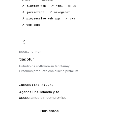
📌 flutter web
📌 html
🎨 ui
📌 javascript
📌 navegador
📌 progressive web app
📌 pwa
📌 web apps
C
ESCRITO POR
tiagofur
Estudio de software en Monterrey.
Creamos producto con diseño premium.
¿NECESITAS AYUDA?
Agenda una llamada y te
asesoramos sin compromiso.
Hablemos