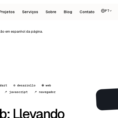
PT
Projetos
Serviços
Sobre
Blog
Contato
rsão em espanhol da página.
 dart
⚙️ desarrollo
🌐 web
📌 javascript
📌 navegador
b: Llevando