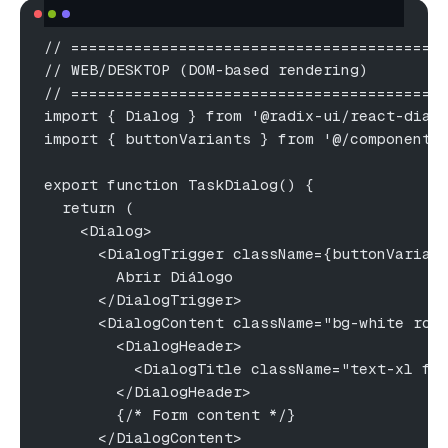
// =========================================
// WEB/DESKTOP (DOM-based rendering)
// =========================================
import { Dialog } from '@radix-ui/react-dial
import { buttonVariants } from '@/components
export function TaskDialog() {
  return (
    <Dialog>
      <DialogTrigger className={buttonVarian
        Abrir Diálogo
      </DialogTrigger>
      <DialogContent className="bg-white rou
        <DialogHeader>
          <DialogTitle className="text-xl fo
        </DialogHeader>
        {/* Form content */}
      </DialogContent>