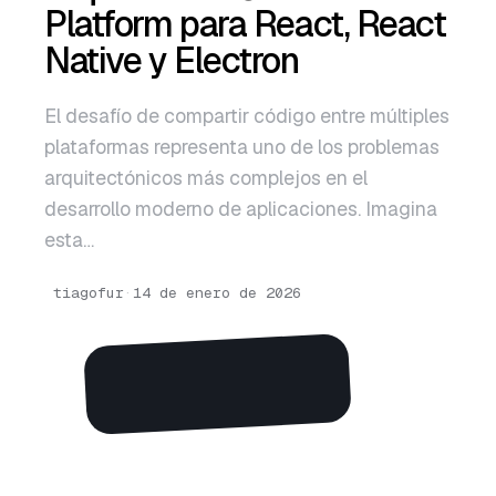
English
Platform para React, React
Native y Electron
Português
El desafío de compartir código entre múltiples
plataformas representa uno de los problemas
arquitectónicos más complejos en el
desarrollo moderno de aplicaciones. Imagina
esta…
tiagofur
·
14 de enero de 2026