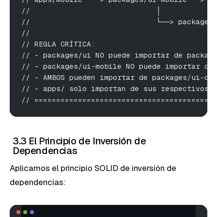
//                             │            
//                             └──> packages
//
// REGLA CRÍTICA:
// - packages/ui NO puede importar de packag
// - packages/ui-mobile NO puede importar de
// - AMBOS pueden importar de packages/ui-co
// - apps/ solo importan de sus respectivos 
// =========================================
3.3 El Principio de Inversión de
Dependencias
Aplicamos el principio SOLID de inversión de
dependencias: