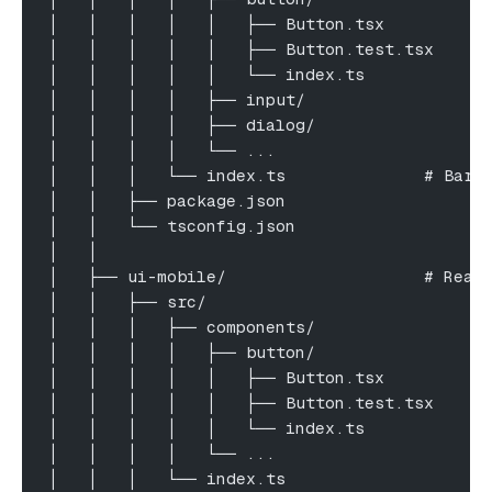
│   │   │   │   │   ├── Button.tsx
│   │   │   │   │   ├── Button.test.tsx
│   │   │   │   │   └── index.ts
│   │   │   │   ├── input/
│   │   │   │   ├── dialog/
│   │   │   │   └── ...
│   │   │   └── index.ts              # Barr
│   │   ├── package.json
│   │   └── tsconfig.json
│   │
│   ├── ui-mobile/                    # Reac
│   │   ├── src/
│   │   │   ├── components/
│   │   │   │   ├── button/
│   │   │   │   │   ├── Button.tsx
│   │   │   │   │   ├── Button.test.tsx
│   │   │   │   │   └── index.ts
│   │   │   │   └── ...
│   │   │   └── index.ts