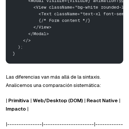
      <Modal visible={visible} animationType
        <View className="bg-white rounded-lg
          <Text className="text-xl font-semi
          {/* Form content */}
        </View>
      </Modal>
    </>
  );
}
Las diferencias van más allá de la sintaxis.
Analicemos una comparación sistemática:
|
Primitiva
|
Web/Desktop (DOM)
|
React Native
|
Impacto
|
|---------------|----------------------|------------