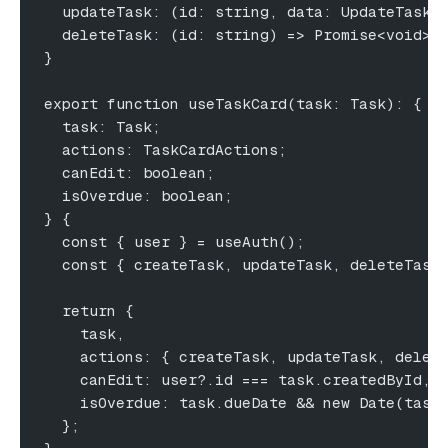
  updateTask: (id: string, data: UpdateTaskD
  deleteTask: (id: string) => Promise<void>;
}
export function useTaskCard(task: Task): {
  task: Task;
  actions: TaskCardActions;
  canEdit: boolean;
  isOverdue: boolean;
} {
  const { user } = useAuth();
  const { createTask, updateTask, deleteTask
  return {
    task,
    actions: { createTask, updateTask, delet
    canEdit: user?.id === task.createdById,
    isOverdue: task.dueDate && new Date(task
  };