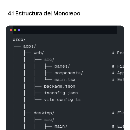
4.1 Estructura del Monorepo
ordo/
├── apps/
│   ├── web/                          # Reac
│   │   ├── src/
│   │   │   ├── pages/                # File
│   │   │   ├── components/           # App-
│   │   │   └── main.tsx              # Entr
│   │   ├── package.json
│   │   ├── tsconfig.json
│   │   └── vite.config.ts
│   │
│   ├── desktop/                      # Elec
│   │   ├── src/
│   │   │   ├── main/                 # Elec