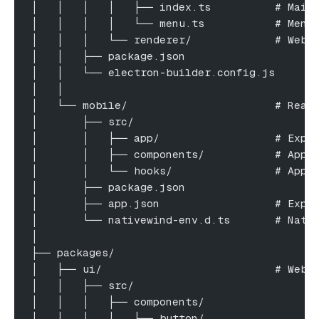
│   │   │   │   ├── index.ts          # Main
│   │   │   │   └── menu.ts           # Menu
│   │   │   └── renderer/             # Web 
│   │   ├── package.json
│   │   └── electron-builder.config.js
│   │
│   └── mobile/                       # Reac
│       ├── src/
│       │   ├── app/                  # Expo
│       │   ├── components/           # App-
│       │   └── hooks/                # App-
│       ├── package.json
│       ├── app.json                  # Expo
│       └── nativewind-env.d.ts       # Nati
│
├── packages/
│   ├── ui/                           # Web/
│   │   ├── src/
│   │   │   ├── components/
│   │   │   │   ├── button/