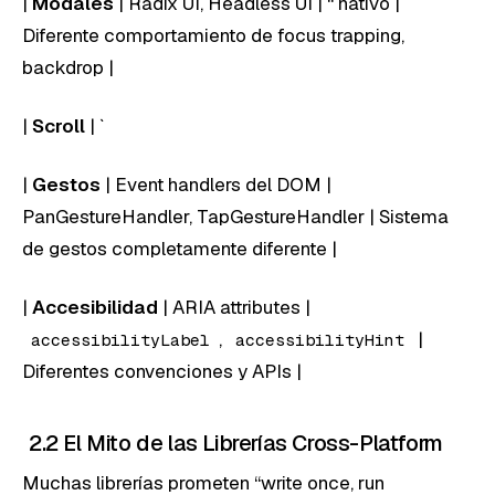
|
Modales
| Radix UI, Headless UI | “ nativo |
Diferente comportamiento de focus trapping,
backdrop |
|
Scroll
| `
|
Gestos
| Event handlers del DOM |
PanGestureHandler, TapGestureHandler | Sistema
de gestos completamente diferente |
|
Accesibilidad
| ARIA attributes |
,
|
accessibilityLabel
accessibilityHint
Diferentes convenciones y APIs |
2.2 El Mito de las Librerías Cross-Platform
Muchas librerías prometen “write once, run