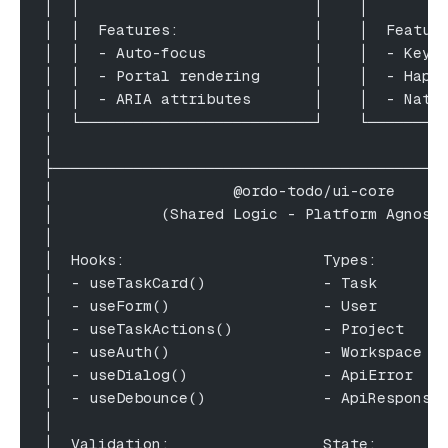
│  │                          │    │        
│  │  Features:               │    │  Featur
│  │  - Auto-focus            │    │  - Keyb
│  │  - Portal rendering      │    │  - Hapt
│  │  - ARIA attributes       │    │  - Nati
│  └──────────────────────────┘    └────────
│                                           
├───────────────────────────────────────────
│                    @ordo-todo/ui-core     
│            (Shared Logic - Platform Agnost
│                                           
│  Hooks:                      Types:       
│  - useTaskCard()             - Task       
│  - useForm()                 - User       
│  - useTaskActions()          - Project    
│  - useAuth()                 - Workspace  
│  - useDialog()               - ApiError   
│  - useDebounce()             - ApiResponse
│                                           
│  Validation:                 State:       