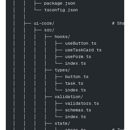
│   │   ├── package.json
│   │   └── tsconfig.json
│   │
│   ├── ui-core/                      # Shar
│   │   ├── src/
│   │   │   ├── hooks/
│   │   │   │   ├── useButton.ts
│   │   │   │   ├── useTaskCard.ts
│   │   │   │   ├── useForm.ts
│   │   │   │   └── index.ts
│   │   │   ├── types/
│   │   │   │   ├── button.ts
│   │   │   │   ├── task.ts
│   │   │   │   └── index.ts
│   │   │   ├── validation/
│   │   │   │   ├── validators.ts
│   │   │   │   ├── schemas.ts
│   │   │   │   └── index.ts
│   │   │   ├── state/
│   │   │   │   ├── store.ts          # Zust