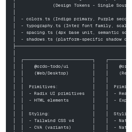
│              (Design Tokens - Single Sourc
│                                           
│  - colors.ts (Indigo primary, Purple secon
│  - typography.ts (Inter font family, scale
│  - spacing.ts (4px base unit, semantic sca
│  - shadows.ts (platform-specific shadow de
├───────────────────────────────────────────
│                                           
│  ┌──────────────────────────┐    ┌────────
│  │    @ordo-todo/ui         │    │    @ord
│  │    (Web/Desktop)         │    │    (Rea
│  │                          │    │        
│  │  Primitives:             │    │  Primit
│  │  - Radix UI primitives   │    │  - Reac
│  │  - HTML elements         │    │  - Expo
│  │                          │    │        
│  │  Styling:                │    │  Stylin
│  │  - Tailwind CSS v4       │    │  - Nati
│  │  - CVA (variants)        │    │  - Nati