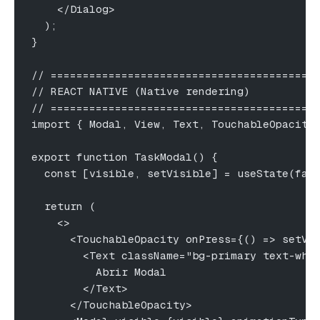
    </Dialog>
  );
}
// =========================================
// REACT NATIVE (Native rendering)
// =========================================
import { Modal, View, Text, TouchableOpacity
export function TaskModal() {
  const [visible, setVisible] = useState(fal
  return (
    <>
      <TouchableOpacity onPress={() => setVi
        <Text className="bg-primary text-whi
          Abrir Modal
        </Text>
      </TouchableOpacity>