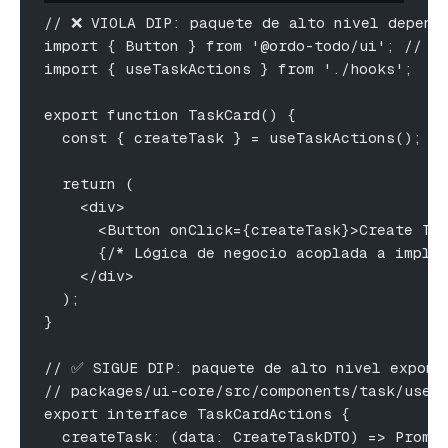
// ❌ VIOLA DIP: paquete de alto nivel depend
import { Button } from '@ordo-todo/ui'; // I
import { useTaskActions } from './hooks';
export function TaskCard() {
  const { createTask } = useTaskActions();
  return (
    <div>
      <Button onClick={createTask}>Create Ta
      {/* Lógica de negocio acoplada a imple
    </div>
  );
}
// ✅ SIGUE DIP: paquete de alto nivel expone
// packages/ui-core/src/components/task/useT
export interface TaskCardActions {
  createTask: (data: CreateTaskDTO) => Promi