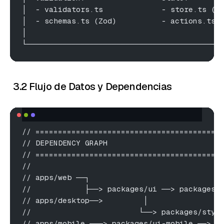
│  - validators.ts             - store.ts (Z
│  - schemas.ts (Zod)          - actions.ts 
│                                           
└───────────────────────────────────────────
3.2 Flujo de Datos y Dependencias
// =========================================
// DEPENDENCY GRAPH
// =========================================
//
// apps/web ──┐
//            ├──> packages/ui ──> packages/
// apps/desktop──>         │                
//                        └──> packages/styl
// apps/mobile ───> packages/ui-mobile ──> p