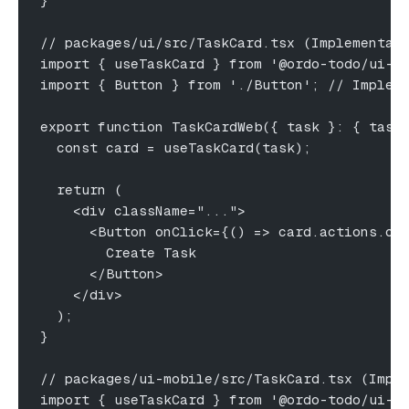
}
// packages/ui/src/TaskCard.tsx (Implementac
import { useTaskCard } from '@ordo-todo/ui-c
import { Button } from './Button'; // Implem
export function TaskCardWeb({ task }: { task
  const card = useTaskCard(task);
  return (
    <div className="...">
      <Button onClick={() => card.actions.cr
        Create Task
      </Button>
    </div>
  );
}
// packages/ui-mobile/src/TaskCard.tsx (Impl
import { useTaskCard } from '@ordo-todo/ui-c