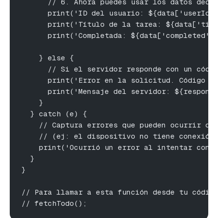
      // 6. Ahora puedes usar los datos deco
      print('ID del usuario: ${data['userId'
      print('Título de la tarea: ${data['tit
      print('Completada: ${data['completed']
    } else {
      // Si el servidor responde con un códi
      print('Error en la solicitud. Código d
      print('Mensaje del servidor: ${respons
    }
  } catch (e) {
    // Captura errores que pueden ocurrir du
    // (ej: el dispositivo no tiene conexión
    print('Ocurrió un error al intentar cone
  }
}
// Para llamar a esta función desde tu códig
// fetchTodo();