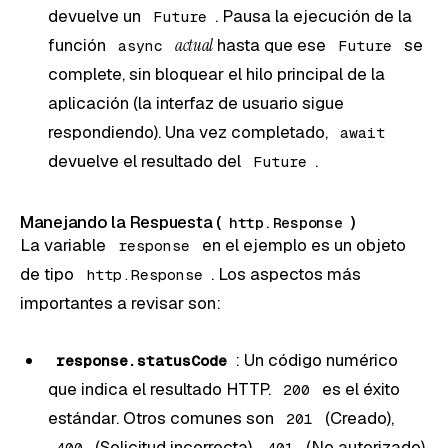
devuelve un
. Pausa la ejecución de la
Future
función
actual
hasta que ese
se
async
Future
complete, sin bloquear el hilo principal de la
aplicación (la interfaz de usuario sigue
respondiendo). Una vez completado,
await
devuelve el resultado del
.
Future
Manejando la Respuesta (
)
http.Response
La variable
en el ejemplo es un objeto
response
de tipo
. Los aspectos más
http.Response
importantes a revisar son:
: Un código numérico
response.statusCode
que indica el resultado HTTP.
es el éxito
200
estándar. Otros comunes son
(Creado),
201
(Solicitud incorrecta),
(No autorizado),
400
401