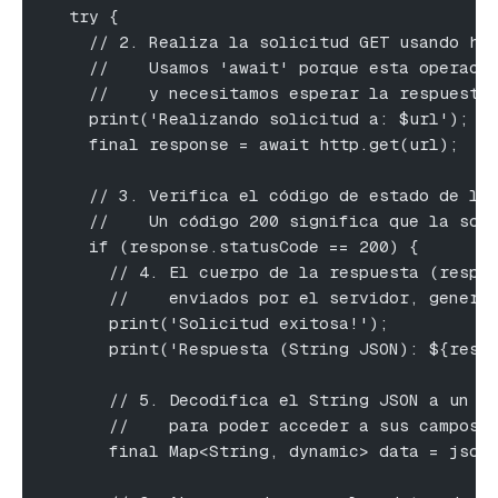
  try {
    // 2. Realiza la solicitud GET usando ht
    //    Usamos 'await' porque esta operaci
    //    y necesitamos esperar la respuesta
    print('Realizando solicitud a: $url');
    final response = await http.get(url);
    // 3. Verifica el código de estado de la
    //    Un código 200 significa que la sol
    if (response.statusCode == 200) {
      // 4. El cuerpo de la respuesta (respo
      //    enviados por el servidor, genera
      print('Solicitud exitosa!');
      print('Respuesta (String JSON): ${resp
      // 5. Decodifica el String JSON a un o
      //    para poder acceder a sus campos 
      final Map<String, dynamic> data = json