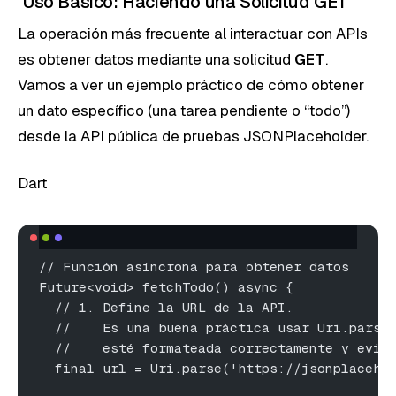
Uso Básico: Haciendo una Solicitud GET
La operación más frecuente al interactuar con APIs
es obtener datos mediante una solicitud
GET
.
Vamos a ver un ejemplo práctico de cómo obtener
un dato específico (una tarea pendiente o “todo”)
desde la API pública de pruebas JSONPlaceholder.
Dart
// Función asíncrona para obtener datos
Future<void> fetchTodo() async {
  // 1. Define la URL de la API.
  //    Es una buena práctica usar Uri.parse
  //    esté formateada correctamente y evit
  final url = Uri.parse('https://jsonplaceho