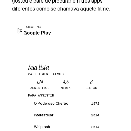
gostou e pare de procurar em três apps
diferentes como se chamava aquele filme.
BAIXAR NO
Google Play
Sua lista
24 FILMES SALVOS
124
4.6
8
ASSISTIDOS
MÉDIA
LISTAS
PARA ASSISTIR
O Poderoso Chefão
1972
Interestelar
2014
Whiplash
2014