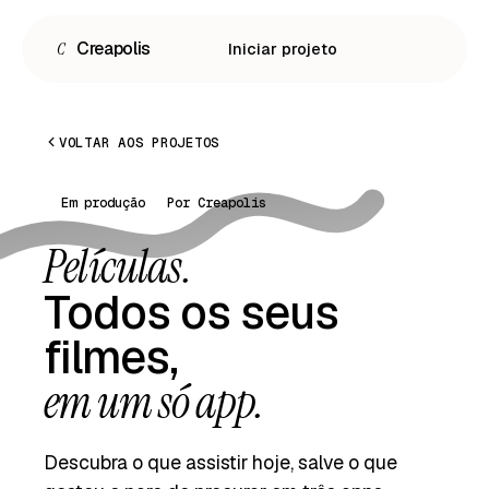
C
Creapolis
Iniciar projeto
VOLTAR AOS PROJETOS
Em produção
Por Creapolis
Películas.
Todos os seus
filmes,
Español
em um só app.
English
Descubra o que assistir hoje, salve o que
Português