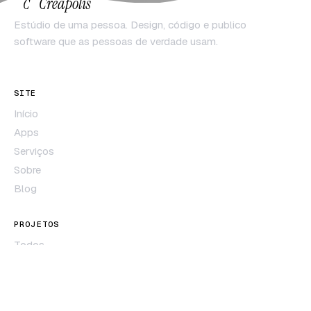
Creapolis
C
Estúdio de uma pessoa. Design, código e publico
software que as pessoas de verdade usam.
SITE
Início
Apps
Serviços
Sobre
Blog
PROJETOS
Todos
Solennix
Pepinillo
Películas