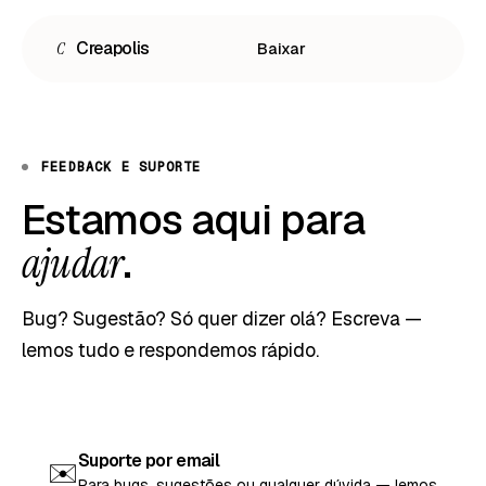
C
Creapolis
Baixar
FEEDBACK E SUPORTE
Estamos aqui para
.
ajudar
Bug? Sugestão? Só quer dizer olá? Escreva —
Español
lemos tudo e respondemos rápido.
English
Português
Suporte por email
✉️
Para bugs, sugestões ou qualquer dúvida — lemos