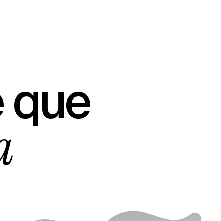
 que
a