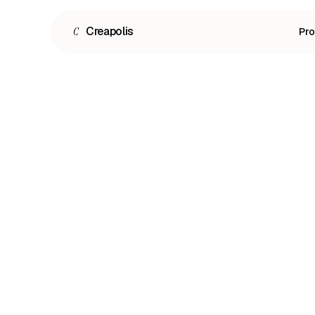
C
Creapolis
Pr
Español
English
Português