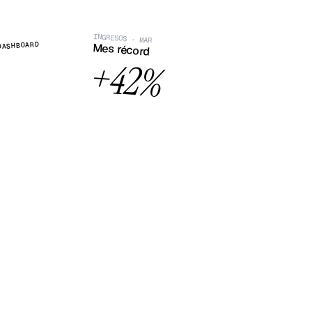
INGRESOS · MAR
DASHBOARD
Mes récord
+42%