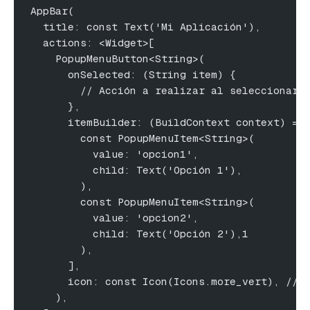
AppBar(
  title: const Text('Mi Aplicación'),
  actions: <Widget>[
    PopupMenuButton<String>(
      onSelected: (String item) {
        // Acción a realizar al seleccionar 
      },
      itemBuilder: (BuildContext context) =>
        const PopupMenuItem<String>(
          value: 'opcion1',
          child: Text('Opción 1'),
        ),
        const PopupMenuItem<String>(
          value: 'opcion2',
          child: Text('Opción 2'),1
        ),
      ],
      icon: const Icon(Icons.more_vert), // 
    ),