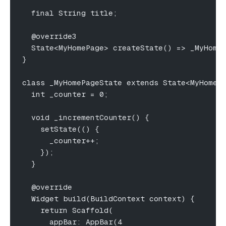
  final String title;
  @override3
  State<MyHomePage> createState() => _MyHome
}
class _MyHomePageState extends State<MyHomeP
  int _counter = 0;
  void _incrementCounter() {
    setState(() {
      _counter++;
    });
  }
  @override
  Widget build(BuildContext context) {
    return Scaffold(
      appBar: AppBar(4