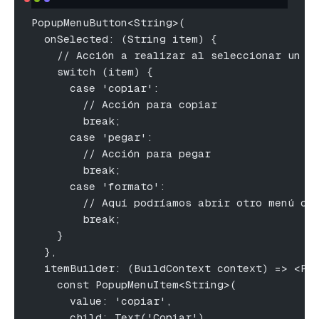
PopupMenuButton<String>(
  onSelected: (String item) {
    // Acción a realizar al seleccionar un e
    switch (item) {
      case 'copiar':
        // Acción para copiar
        break;
      case 'pegar':
        // Acción para pegar
        break;
      case 'formato':
        // Aquí podríamos abrir otro menú o 
        break;
    }
  },
  itemBuilder: (BuildContext context) => <Po
    const PopupMenuItem<String>(
      value: 'copiar',
      child: Text('Copiar'),