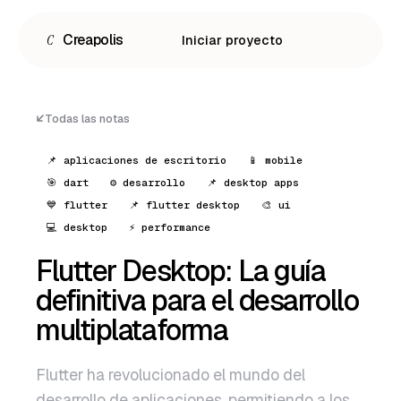
C
Creapolis
Iniciar proyecto
Todas las notas
📌 aplicaciones de escritorio
📱 mobile
🎯 dart
⚙️ desarrollo
📌 desktop apps
💙 flutter
📌 flutter desktop
🎨 ui
💻 desktop
⚡ performance
Flutter Desktop: La guía
definitiva para el desarrollo
Español
multiplataforma
English
Flutter ha revolucionado el mundo del
Português
desarrollo de aplicaciones, permitiendo a los