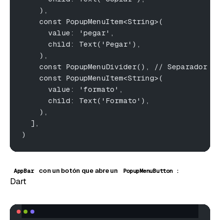
    ),
    const PopupMenuItem<String>(
      value: 'pegar',
      child: Text('Pegar'),
    ),
    const PopupMenuDivider(), // Separador v
    const PopupMenuItem<String>(
      value: 'formato',
      child: Text('Formato'),
    ),
  ],
)
con un botón que abre un
:
AppBar
PopupMenuButton
Dart