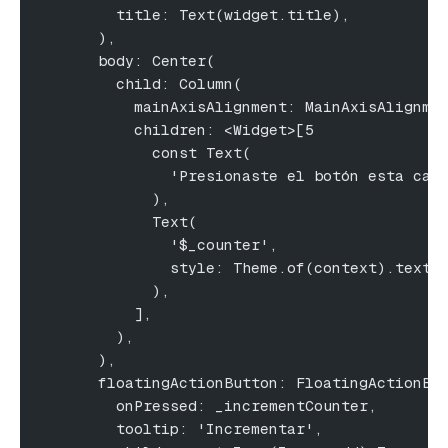
        title: Text(widget.title),
      ),
      body: Center(
        child: Column(
          mainAxisAlignment: MainAxisAlignme
          children: <Widget>[5
            const Text(
              'Presionaste el botón esta can
            ),
            Text(
              '$_counter',
              style: Theme.of(context).textT
            ),
          ],
        ),
      ),
      floatingActionButton: FloatingActionBu
        onPressed: _incrementCounter,
        tooltip: 'Incrementar',