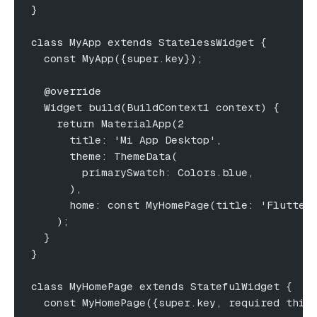
}
class MyApp extends StatelessWidget {
  const MyApp({super.key});
  @override
  Widget build(BuildContext1 context) {
    return MaterialApp(2
      title: 'Mi App Desktop',
      theme: ThemeData(
        primarySwatch: Colors.blue,
      ),
      home: const MyHomePage(title: 'Flutter
    );
  }
}
class MyHomePage extends StatefulWidget {
  const MyHomePage({super.key, required this