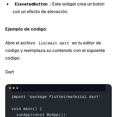
:
Este widget crea un botón
ElevatedButton
con un efecto de elevación.
Ejemplo de código:
Abre el archivo
en tu editor de
lib/main.dart
código y reemplaza su contenido con el siguiente
código:
Dart
import 'package:flutter/material.dart';
void main() {
  runApp(const MyApp());